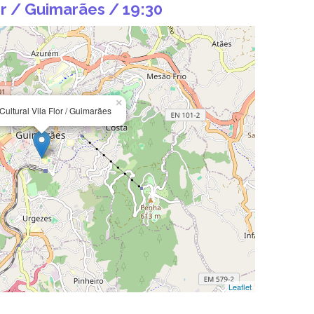
or / Guimarães / 19:30
×
Cultural Vila Flor / Guimarães
Leaflet