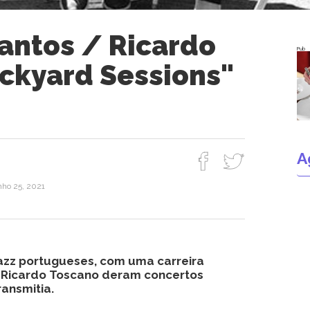
antos / Ricardo
Pub
ckyard Sessions"
A
nho 25, 2021
jazz portugueses, com uma carreira
e Ricardo Toscano deram concertos
ransmitia.