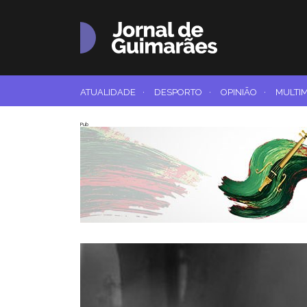
ATUALIDADE
·
DESPORTO
·
OPINIÃO
·
MULTI
Pub