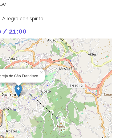
lse
 Allegro con spirito
o / 21:00
×
Igreja de São Francisco