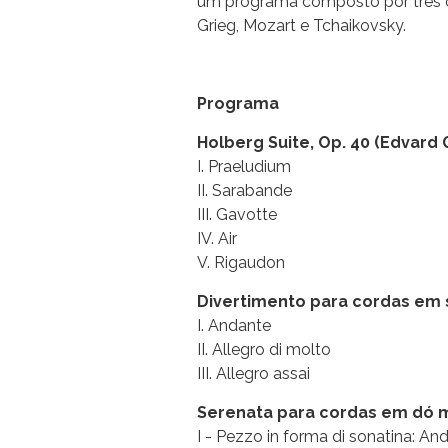
um programa composto por três ob
Grieg, Mozart e Tchaikovsky.
Programa
Holberg Suite, Op. 40 (Edvard 
I. Praeludium
II. Sarabande
III. Gavotte
IV. Air
V. Rigaudon
Divertimento para cordas em s
I. Andante
II. Allegro di molto
III. Allegro assai
Serenata para cordas em dó ma
I - Pezzo in forma di sonatina: A