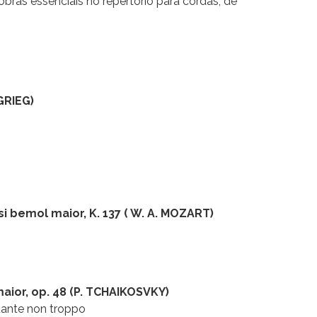
ras essenciais no repertório para cordas, de
GRIEG)
i bemol maior, K. 137 ( W. A. MOZART)
ior, op. 48 (P. TCHAIKOSVKY)
ndante non troppo