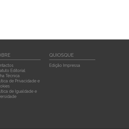
OBRE
QUIOSQUE
ntactos
Edição Impressa
atuto Editorial
cha Técnica
ítica de Privacidade e
okies
lítica de Igualdade e
versidade