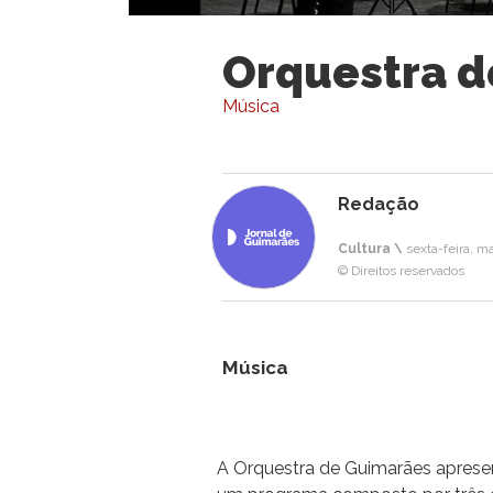
Orquestra d
Música
Redação
Cultura \
sexta-feira, m
© Direitos reservados
Música
A Orquestra de Guimarães apresent