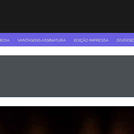
MEDIA
·
VANTAGENS ASSINATURA
·
EDIÇÃO IMPRESSA
·
DIVERSI