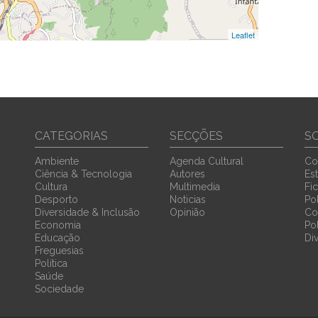
Leaflet
CATEGORIAS
SECÇÕES
S
Ambiente
Agenda Cultural
Co
Ciência & Tecnologia
Autores
Est
Cultura
Multimedia
Fi
Desporto
Noticias
Pol
Diversidade & Inclusão
Opinião
Co
Economia
Po
Educação
Di
Freguesias
Política
Saúde
Sociedade