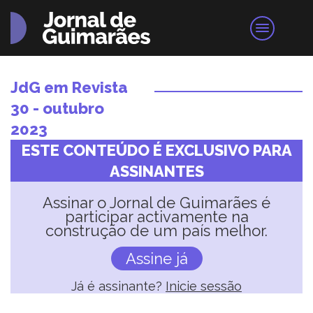
JdG em Revista
30 - outubro
2023
ESTE CONTEÚDO É EXCLUSIVO PARA
ASSINANTES
Assinar o Jornal de Guimarães é
participar activamente na
construção de um país melhor.
Assine já
Já é assinante?
Inicie sessão