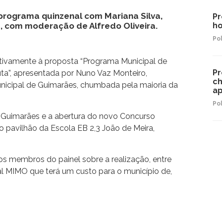
rograma quinzenal com Mariana Silva,
Pr
s, com moderação de Alfredo Oliveira.
ho
Pol
lativamente à proposta “Programa Municipal de
Pr
ta”, apresentada por Nuno Vaz Monteiro,
ch
icipal de Guimarães, chumbada pela maioria da
ap
Pol
 Guimarães e a abertura do novo Concurso
o pavilhão da Escola EB 2,3 João de Meira,
 dos membros do painel sobre a realização, entre
ival MIMO que terá um custo para o município de,