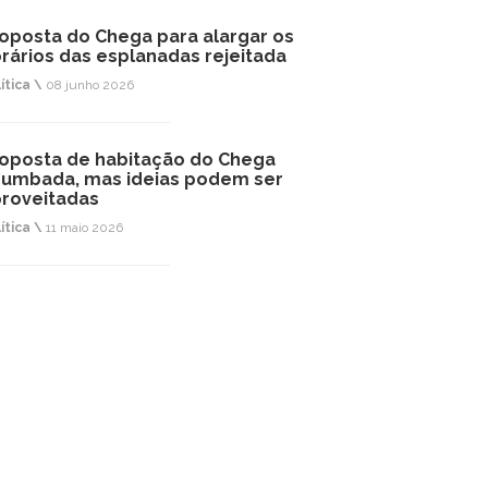
oposta do Chega para alargar os
rários das esplanadas rejeitada
ítica \
08 junho 2026
oposta de habitação do Chega
umbada, mas ideias podem ser
roveitadas
ítica \
11 maio 2026