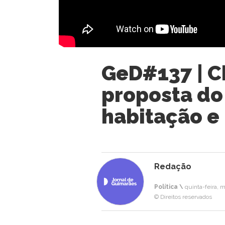
GeD#137 | 
proposta do
habitação e
Redação
Política \
quinta-feira, m
© Direitos reservados