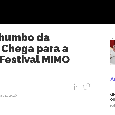
Chumbo da
Pub
 Chega para a
 Festival MIMO
A
GM
aio 14, 2026
os
Pol