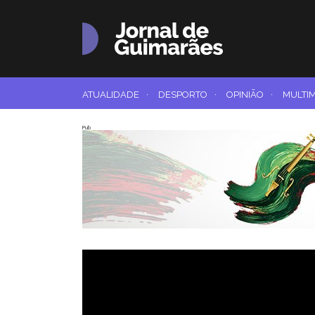
ATUALIDADE
·
DESPORTO
·
OPINIÃO
·
MULTI
Pub