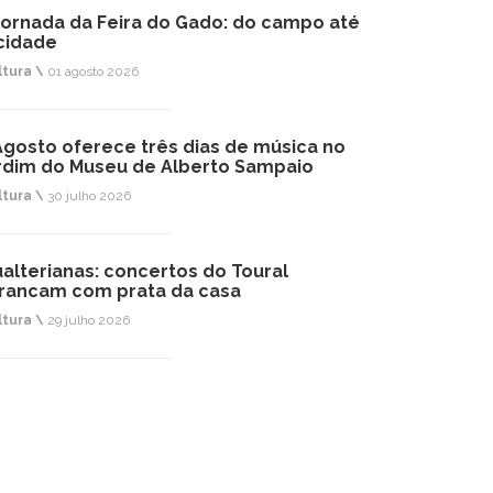
jornada da Feira do Gado: do campo até
cidade
ltura \
01 agosto 2026
Agosto oferece três dias de música no
rdim do Museu de Alberto Sampaio
ltura \
30 julho 2026
alterianas: concertos do Toural
rancam com prata da casa
ltura \
29 julho 2026