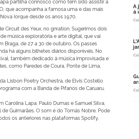
 Lapa partilha connosco como tem sido assistir à
A 
 HBO, que acompanha a famosa uma e das mais
à 
 Nova Iorque desde os anos 1970.
Cu
 Circuit des Yeux, no gnration. Sugerimos dois
 de música exploratória e arte digital, que vai
L'
em Braga, de 27 a 30 de outubro. Os passes
ja
nda há alguns bilhetes diários disponíveis. No
Cu
tival, também dedicado à música improvisada e
des, como Paredes de Coura, Ponte de Lima,
Gu
 Lisbon Poetry Orchestra, de Elvis Costello
ar
programa com a Banda de Pìfanos de Caruaru.
Cu
 Carolina Lapa, Paulo Dumas e Samuel Silva,
l de Guimarães. O som é do Tomás Nobre. Pode
odos os anteriores nas plataformas Spotify,