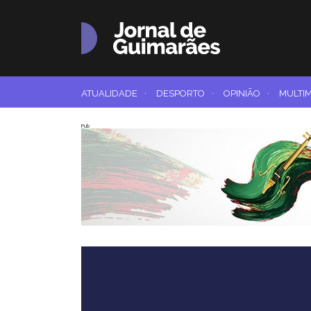
ATUALIDADE
·
DESPORTO
·
OPINIÃO
·
MULTI
Pub