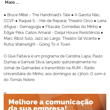
Maio ...
● Bruce Miller - The Handmaid's Tale ● A Garota Não,
CCVF ● Raquel S. - Hei-de Reparar, Theatro Circo ● Lena
d’Água - Demagogia ● Fitavale, Comédias do Minho ●
Edgar Pêra, Carlos Amaral - Daqui Houve Resistência ●
Marc Ribot Solo, Jazz ao Largo, Theatro Gil Vicente ●
Rufus Wainwright - Going To A Town
O Que Faltava é um programa de Carolina Lapa, Paulo
Dumas e Samuel Silva, lançado quinzenalmente no
Jornal de Guimarães e transmitido na RUM - Rádio
Universitária do Minho, aos domingos às 13h00. O som é
do Tomás Nobre.
Pub