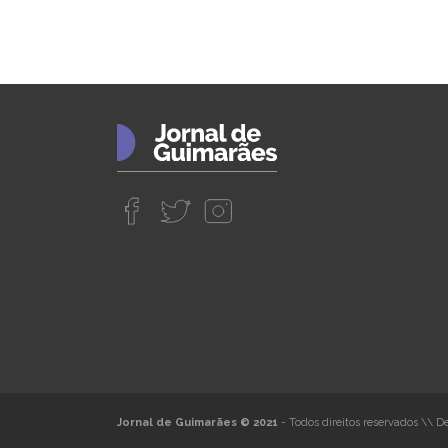
Jornal de Guimarães © 2021
- Todos direitos reservados
\\
De