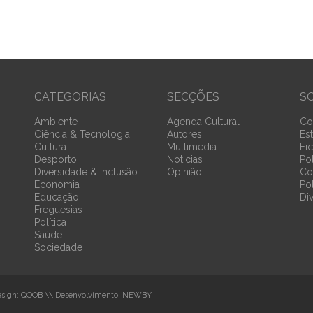
CATEGORIAS
SECÇÕES
S
Ambiente
Agenda Cultural
Co
Ciência & Tecnologia
Autores
Est
Cultura
Multimedia
Fi
Desporto
Noticias
Pol
Diversidade & Inclusão
Opinião
Co
Economia
Po
Educação
Di
Freguesias
Política
Saúde
Sociedade
sign:
QOOB
\\ Desenvolvimento:
NEWBY