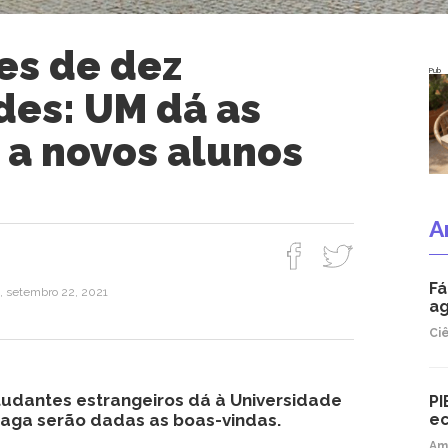
es de dez
Pub
des: UM dá as
 a novos alunos
A
Fá
a, setembro 22, 2021
ag
Ci
studantes estrangeiros dá à Universidade
PI
aga serão dadas as boas-vindas.
ec
Am