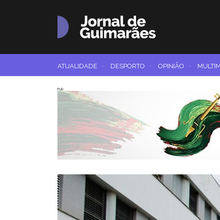
ATUALIDADE
·
DESPORTO
·
OPINIÃO
·
MULTI
Pub