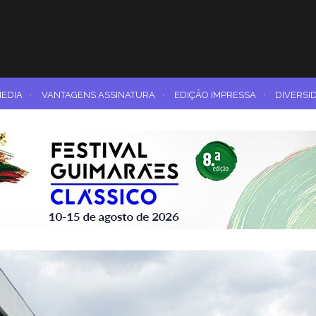
MEDIA
·
VANTAGENS ASSINATURA
·
EDIÇÃO IMPRESSA
·
DIVERSI