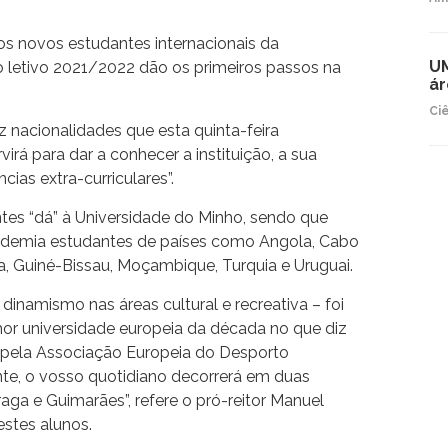
 os novos estudantes internacionais da
UM
 letivo 2021/2022 dão os primeiros passos na
ár
Ci
 nacionalidades que esta quinta-feira
irá para dar a conhecer a instituição, a sua
cias extra-curriculares”.
ntes “dá” à Universidade do Minho, sendo que
ademia estudantes de países como Angola, Cabo
a, Guiné-Bissau, Moçambique, Turquia e Uruguai.
dinamismo nas áreas cultural e recreativa – foi
 universidade europeia da década no que diz
o pela Associação Europeia do Desporto
nte, o vosso quotidiano decorrerá em duas
aga e Guimarães”, refere o pró-reitor Manuel
stes alunos.