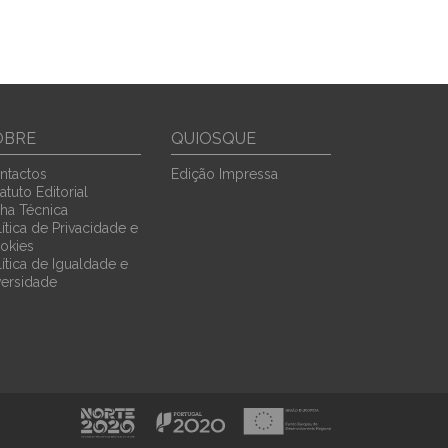
OBRE
QUIOSQUE
ntactos
Edição Impressa
atuto Editorial
cha Técnica
ítica de Privacidade e
okies
lítica de Igualdade e
versidade