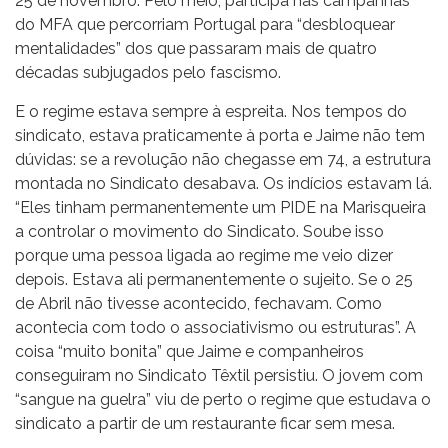
25 de novembro. Pelo meio, participa nas campanhas
do MFA que percorriam Portugal para “desbloquear
mentalidades” dos que passaram mais de quatro
décadas subjugados pelo fascismo.
E o regime estava sempre à espreita. Nos tempos do
sindicato, estava praticamente à porta e Jaime não tem
dúvidas: se a revolução não chegasse em 74, a estrutura
montada no Sindicato desabava. Os indícios estavam lá.
“Eles tinham permanentemente um PIDE na Marisqueira
a controlar o movimento do Sindicato. Soube isso
porque uma pessoa ligada ao regime me veio dizer
depois. Estava ali permanentemente o sujeito. Se o 25
de Abril não tivesse acontecido, fechavam. Como
acontecia com todo o associativismo ou estruturas”. A
coisa “muito bonita” que Jaime e companheiros
conseguiram no Sindicato Têxtil persistiu. O jovem com
“sangue na guelra” viu de perto o regime que estudava o
sindicato a partir de um restaurante ficar sem mesa.