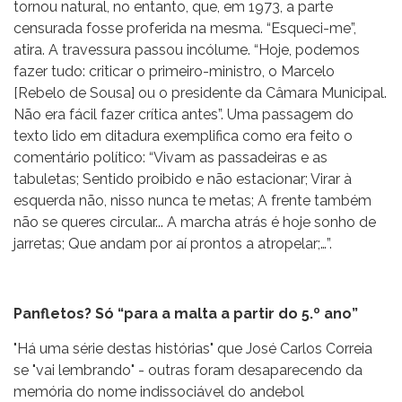
tornou natural, no entanto, que, em 1973, a parte
censurada fosse proferida na mesma. “Esqueci-me”,
atira. A travessura passou incólume. “Hoje, podemos
fazer tudo: criticar o primeiro-ministro, o Marcelo
[Rebelo de Sousa] ou o presidente da Câmara Municipal.
Não era fácil fazer crítica antes”. Uma passagem do
texto lido em ditadura exemplifica como era feito o
comentário político: “Vivam as passadeiras e as
tabuletas; Sentido proibido e não estacionar; Virar à
esquerda não, nisso nunca te metas; A frente também
não se queres circular... A marcha atrás é hoje sonho de
jarretas; Que andam por aí prontos a atropelar;…”.
Panfletos? Só “para a malta a partir do 5.º ano”
"Há uma série destas histórias" que José Carlos Correia
se "vai lembrando" - outras foram desaparecendo da
memória do nome indissociável do andebol