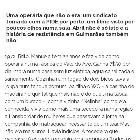
Uma operária que não o era, um sindicato
tomado com a PIDE por perto, um filme visto por
poucos olhos numa sala. Abril não é só isto e a
história de resistência em Guimarães também
não.
1972, Brito. Manuela tem 22 anos e faz vida como
operária numa fábrica do Vale do Ave. Ganha 7$50 por
dia, mora numa casa sem luz elétrica, água canalizada e
saneamento. Cozinha num fogão de dois bicos, lava a
roupa num tanque comum, partilha o WC – a casinha de
madeira no quintal que mais não é do que uma tábua
com um buraco –, com a vizinha. “Nelinha”, como era
conhecida, vivia como mais uma tecedeira numa região
a transbordar de mulheres que passavam a jorna na
companhia do matraquear incessante de um tear. Mas
não era mais uma. Havia indícios. A tecedeira que
ganhava 15 escudos por quinzena comprava “todos os