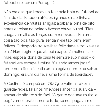
futebol crescer em Portugal”.
Não era das que trocava o tear pela bola de futebol ao
final do dia. Estudou até aos 19 anos e não tinha a
experiência de muitas amigas: acabar a jorna de oito
horas e treinar no pelado fizesse chuva ou sol. “Elas
chegavam ali e as forças eram renovadas. Era uma
coisa tão boa, tão pura, sentiam-se tão bem, eram
felizes. O desporto trouxe-lhes felicidade e trouxe-as a
elas”. Num regime que atribuía papéis à mulher – ser
mãe, esposa, dona de casa (e sempre submissa) – o
futebol era escape à rotina. “Quando íamos jogar”,
rememora Rosa, “sentia uma alegria enorme ao sair ao
domingo, era um dia feliz, uma forma de liberdade”.
A Coelima é campeã em 78/79, e Fátima Teixeira,
guarda-redes, fala nos “melhores anos” da sua vida –
apesar de não ter sido fácil. “A gente gostava muito, e
pagávamos praticamente tudo, só nos pagavam o