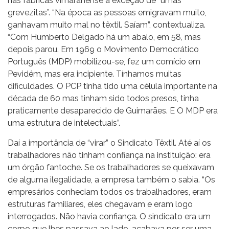
nas fábricas vimaranense à exceção de “umas
grevezitas”. “Na época as pessoas emigravam muito,
ganhavam muito mal no têxtil. Saíam”, contextualiza.
“Com Humberto Delgado há um abalo, em 58, mas
depois parou. Em 1969 o Movimento Democrático
Português (MDP) mobilizou-se, fez um comício em
Pevidém, mas era incipiente. Tínhamos muitas
dificuldades. O PCP tinha tido uma célula importante na
década de 60 mas tinham sido todos presos, tinha
praticamente desaparecido de Guimarães. E O MDP era
uma estrutura de intelectuais”.
Daí a importância de “virar” o Sindicato Têxtil. Até aí os
trabalhadores não tinham confiança na instituição: era
um órgão fantoche. Se os trabalhadores se queixavam
de alguma ilegalidade, a empresa também o sabia. “Os
empresários conheciam todos os trabalhadores, eram
estruturas familiares, eles chegavam e eram logo
interrogados. Não havia confiança. O sindicato era um
corpo que lhes passava ao lado, acabava por ser uma