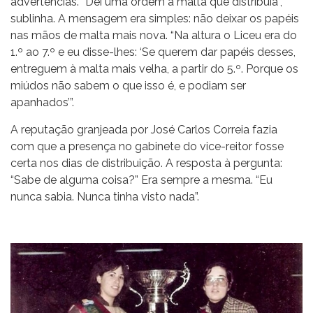
advertências. “Dei uma ordem à malta que distribuía”,
sublinha. A mensagem era simples: não deixar os papéis
nas mãos de malta mais nova. “Na altura o Liceu era do
1.º ao 7.º e eu disse-lhes: ‘Se querem dar papéis desses,
entreguem à malta mais velha, a partir do 5.º. Porque os
miúdos não sabem o que isso é, e podiam ser
apanhados’”.
A reputação granjeada por José Carlos Correia fazia
com que a presença no gabinete do vice-reitor fosse
certa nos dias de distribuição. A resposta à pergunta:
“Sabe de alguma coisa?” Era sempre a mesma. “Eu
nunca sabia. Nunca tinha visto nada”.