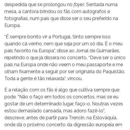
despedida que se prolongou no
foyer
. Sentada numa
mesa, a cantora brindou os fãs com autógrafos e
fotografias, num país que disse ser o seu preferido na
Europa.
“É sempre bonito vir a Portugal. Sinto sempre isso
quando cá venho, nem que seja por um só dia. É o meu
país favorito na Europa”, disse ao Jornal de Guimarães,
repetindo o que já dissera no concerto. “Deve ser o único
país na Europa onde não veem o meu passaporte e me
olham fixamente a seguir, por ser originária do Paquistão.
Toda a gente é tão relaxada”, vincou.
E a relação com os fãs é algo que cultiva sempre que
pode. “Não o faço em todos os concertos, mas se eu
gostar de um determinado lugar, faço-o. Noutras vezes
estou demasiado cansada, mas adoro fazê-lo”,
descreve, antes de partir para Trencin, na Eslováquia,
onde dá o próximo concerto da digressão europeia em