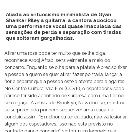
Aliada ao virtuosismo minimalista de Gyan
Shankar Riley à guitarra, a cantora adocicou
uma performance vocal quase imaculada das
sensações de perda e separação com tiradas
que soltaram gargalhadas.
Atirar uma rosa pode ter muito que se lhe diga,
reconhece Arooj Aftab, sensivelmente a meio do
concerto. Enquanto se olha para a plateia, é preciso fixar
a pessoa a quem se quer atirar, fazer pontaria, lançar a
flor e esperar que a pessoa esteja atenta para a agarrar.
No Centro Cultural Vila Flor (CCVF), o espetador visado
parece ter sido apanhado de surpresa com uma flor no
seu regaço. A artista de Brooklyn, Nova Iorque, mostrou-
se surpreendida por nem sequer ver uma reação e
concluiu assim: “É melhor eu ter cuidado, não vá lesionar
algum dos espetadores. Isso não está previsto no
contrato para o concerto”, soltou, num lampejo que