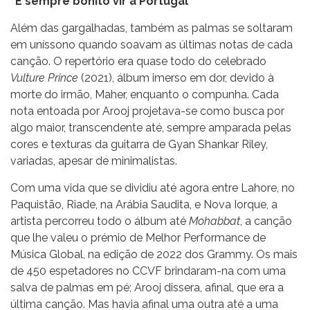
“É sempre bonito vir a Portugal”
Além das gargalhadas, também as palmas se soltaram
em uníssono quando soavam as últimas notas de cada
canção. O repertório era quase todo do celebrado
Vulture Prince
(2021), álbum imerso em dor, devido à
morte do irmão, Maher, enquanto o compunha. Cada
nota entoada por Arooj projetava-se como busca por
algo maior, transcendente até, sempre amparada pelas
cores e texturas da guitarra de Gyan Shankar Riley,
variadas, apesar de minimalistas.
Com uma vida que se dividiu até agora entre Lahore, no
Paquistão, Riade, na Arábia Saudita, e Nova Iorque, a
artista percorreu todo o álbum até
Mohabbat
, a canção
que lhe valeu o prémio de Melhor Performance de
Música Global, na edição de 2022 dos Grammy. Os mais
de 450 espetadores no CCVF brindaram-na com uma
salva de palmas em pé; Arooj dissera, afinal, que era a
última canção. Mas havia afinal uma outra até a uma