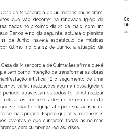
 Casa da Misericórdia de Guimarães anunciaram,
Co
rtos que vão decorrer na renovada Igreja da
re
r realizados no próximo dia 21 de maio, com um
Cu
ulo Barros e no dia seguinte, actuará o pianista
 11 de Junho, haverá espetáculo de músicas
 por último, no dia 12 de Junho, a atuação da
 Casa da Misericórdia de Guimarães afirma que é
que tem como intenção de transformar as obras
manifestação artística. "È o seguimento de uma
fizemos várias realizações aqui na nossa igreja e
período atravessamos todos foi difícil realizar
 realizar os concertos dentro de um contexto
que se adapte à Igreja, até pela sua acústica e
arece mais próprio. Espero que os vimaranenses
 aos eventos e que cumpram todas as normas
aremos para cumprir as regras.", disse.