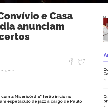
Convívio e Casa
Pub
rdia anunciam
certos
A
Co
io 14, 2021
Ca
Cu
 com a Misericórdia" terão início no
Gu
 um espetáculo de jazz a cargo de Paulo
pr
Cu