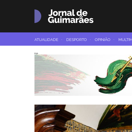
ATUALIDADE
·
DESPORTO
·
OPINIÃO
·
MULTI
Pub