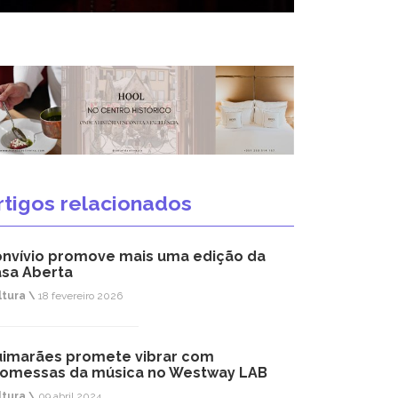
rtigos relacionados
nvívio promove mais uma edição da
sa Aberta
ltura \
18 fevereiro 2026
imarães promete vibrar com
omessas da música no Westway LAB
ltura \
09 abril 2024