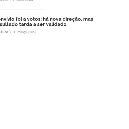
nvívio foi a votos: há nova direção, mas
sultado tarda a ser validado
ltura \
28 março 2024