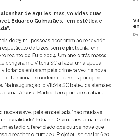
calcanhar de Aquiles, mas, volvidas duas
Vi
ável, Eduardo Guimarães, “em estética e
en
da”.
De
 mais de 25 mil pessoas acorreram ao renovado
 espetáculo de luzes, som e pirotecnia, em
iro recinto do Euro 2004. Um ano e três meses
ue obrigaram o Vitória SC a fazer uma época
s vitorianos entraram pela primeira vez na nova
ádio: funcional e moderno, eram os principais
a. Na inauguração, o Vitória SC bateu os alemães
s a uma. Afonso Martins foi o primeiro a abanar
eto responsável pela empreitada “não mudava
funcionalidade”. Eduardo Guimarães, atualmente
 um estádio diferenciado dos outros nove que
esa a receber o europeu. Projetou-se gastar 620