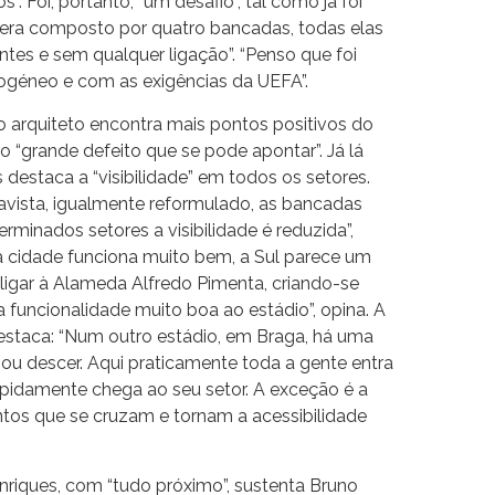
s”. Foi, portanto, “um desafio”, tal como já foi
dio era composto por quatro bancadas, todas elas
rentes e sem qualquer ligação”. “Penso que foi
ogéneo e com as exigências da UEFA”.
o arquiteto encontra mais pontos positivos do
o “grande defeito que se pode apontar”. Já lá
 destaca a “visibilidade” em todos os setores.
ista, igualmente reformulado, as bancadas
rminados setores a visibilidade é reduzida”,
a cidade funciona muito bem, a Sul parece um
 ligar à Alameda Alfredo Pimenta, criando-se
 funcionalidade muito boa ao estádio”, opina. A
destaca: “Num outro estádio, em Braga, há uma
ou descer. Aqui praticamente toda a gente entra
pidamente chega ao seu setor. A exceção é a
intos que se cruzam e tornam a acessibilidade
nriques, com “tudo próximo”, sustenta Bruno