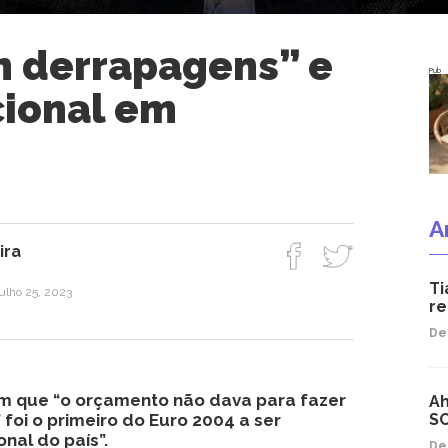
m derrapagens” e
Pub
cional em
A
ira
Ti
julho 25, 2023
re
De
m que “o orçamento não dava para fazer
Ah
oi o primeiro do Euro 2004 a ser
S
nal do país”.
De