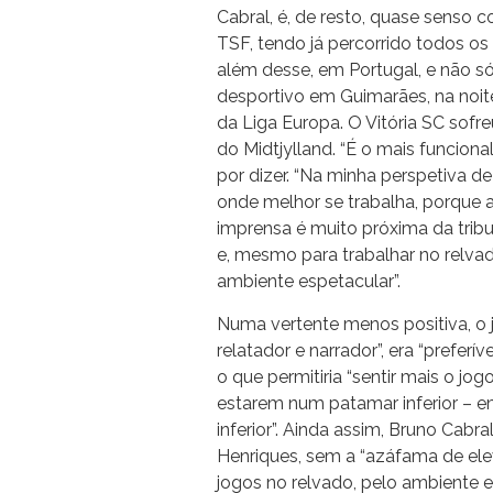
Cabral, é, de resto, quase senso 
TSF, tendo já percorrido todos os
além desse, em Portugal, e não só
desportivo em Guimarães, na noit
da Liga Europa. O Vitória SC sof
do Midtjylland. “É o mais funcion
por dizer. “Na minha perspetiva de 
onde melhor se trabalha, porque a
imprensa é muito próxima da trib
e, mesmo para trabalhar no relva
ambiente espetacular”.
Numa vertente menos positiva, o j
relatador e narrador”, era “preferí
o que permitiria “sentir mais o jogo
estarem num patamar inferior – em 
inferior”. Ainda assim, Bruno Cabra
Henriques, sem a “azáfama de ele
jogos no relvado, pelo ambiente e