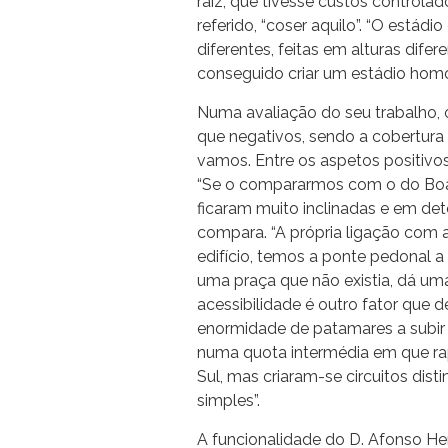
raiz, que tivesse custos controlado
referido, “coser aquilo”. “O está
diferentes, feitas em alturas dife
conseguido criar um estádio hom
Numa avaliação do seu trabalho, 
que negativos, sendo a cobertura 
vamos. Entre os aspetos positivos
“Se o compararmos com o do Boav
ficaram muito inclinadas e em dete
compara. “A própria ligação com 
edifício, temos a ponte pedonal a
uma praça que não existia, dá uma
acessibilidade é outro fator que 
enormidade de patamares a subir 
numa quota intermédia em que ra
Sul, mas criaram-se circuitos dist
simples”.
A funcionalidade do D. Afonso He