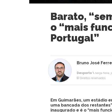
Barato, “se
o “mais fun
Portugal”
Bruno José Ferre
Desporto \
terça-feira, 
© Direitos reservados
Em Guimarães, um estádio e
uma bancada dos restantes” f
inaugurado e é o “mais funcio