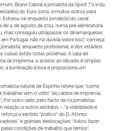
comum. Bruno Cabral é jornalista da Sport TV e da
 estádios do Euro 2004, e muitos outros para
. Estreou-se enquanto jornalista do canal
e de 4 de agosto de 2011, numa pré-eliminatória
reu, mas conseguiu ultrapassar os dinamarqueses
al em Portugal, não há dúvida sobre isso”, começa
jornalista, enquanto profissional, é dos estádios
s coisas estão todas próximas. A sala de
una de imprensa, o acesso ao relvado é simples
do, a iluminação é boa e proporciona um
ornalista natural de Espinho refere que, “como
vel trabalhar sem o vidro” da cabine de imprensa,
”. Por outro lado, pelo facto de os jornalistas
relação a outros estádios –, “a visibilidade é
l reforça o sentido “prático” do D. Afonso
vadores” e grandes deslocações: “Adoro fazer
 pelas condições de trabalho que temos”,