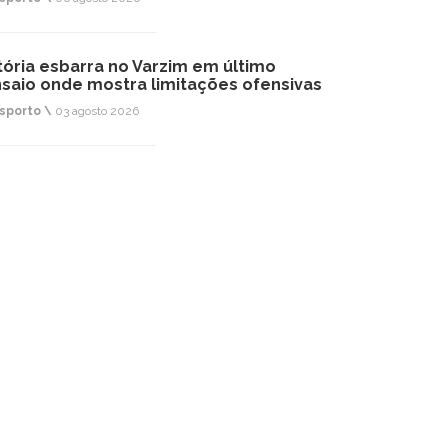
tória esbarra no Varzim em último
saio onde mostra limitações ofensivas
sporto \
03 agosto 2026