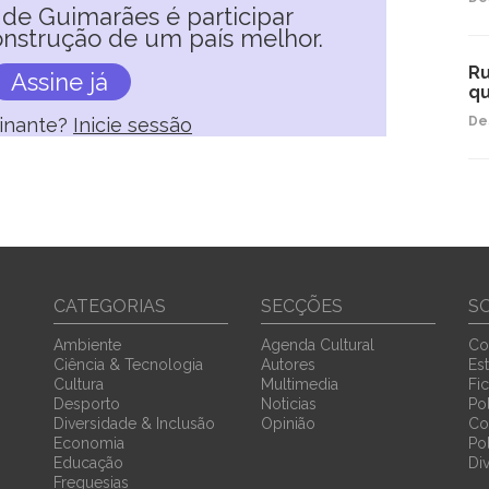
l de Guimarães é participar
nstrução de um país melhor.
Ru
Assine já
qu
sinante?
Inicie sessão
De
CATEGORIAS
SECÇÕES
S
Ambiente
Agenda Cultural
Co
Ciência & Tecnologia
Autores
Est
Cultura
Multimedia
Fi
Desporto
Noticias
Pol
Diversidade & Inclusão
Opinião
Co
Economia
Po
Educação
Di
Freguesias