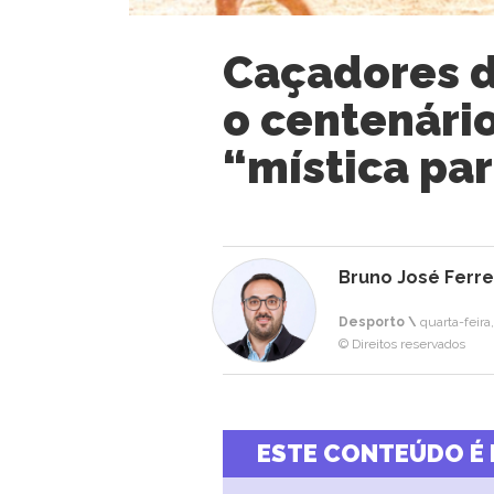
Caçadores d
o centenário
“mística pa
Bruno José Ferre
Desporto \
quarta-feira
© Direitos reservados
ESTE CONTEÚDO É 