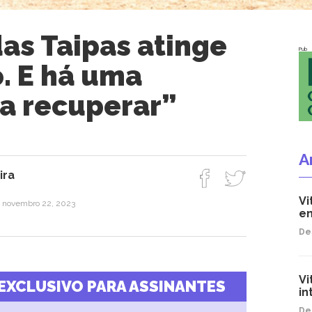
as Taipas atinge
Pub
. E há uma
ra recuperar”
A
ira
Vi
, novembro 22, 2023
en
De
Vi
EXCLUSIVO PARA ASSINANTES
in
De