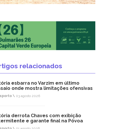
rtigos relacionados
tória esbarra no Varzim em último
saio onde mostra limitações ofensivas
sporto \
03 agosto 2026
tória derrota Chaves com exibição
termitente e garante final na Póvoa
sporto \
01 agosto 2026