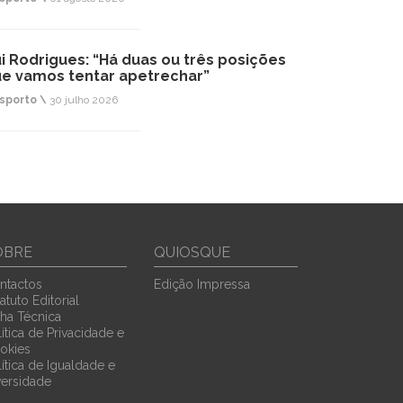
i Rodrigues: “Há duas ou três posições
e vamos tentar apetrechar”
sporto \
30 julho 2026
OBRE
QUIOSQUE
ntactos
Edição Impressa
atuto Editorial
cha Técnica
ítica de Privacidade e
okies
lítica de Igualdade e
versidade