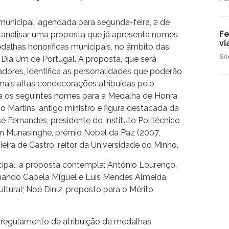
municipal, agendada para segunda-feira, 2 de
Fe
 analisar uma proposta que já apresenta nomes
vi
dalhas honoríficas municipais, no âmbito das
So
ia Um de Portugal. A proposta, que será
dores, identifica as personalidades que poderão
mais altas condecorações atribuídas pelo
a os seguintes nomes para a Medalha de Honra
o Martins, antigo ministro e figura destacada da
 Fernandes, presidente do Instituto Politécnico
n Munasinghe, prémio Nobel da Paz (2007,
ira de Castro, reitor da Universidade do Minho.
ipal, a proposta contempla: António Lourenço,
ernando Capela Miguel e Luis Mendes Almeida,
tural; Noé Diniz, proposto para o Mérito
o regulamento de atribuição de medalhas