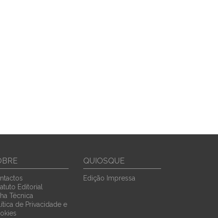
OBRE
QUIOSQUE
ntactos
Edição Impressa
atuto Editorial
cha Técnica
ítica de Privacidade e
okies