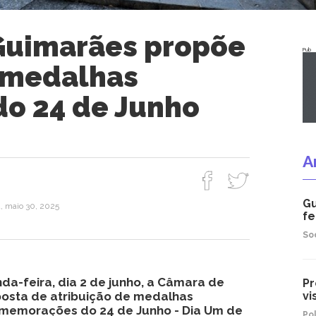
Guimarães propõe
Pub
 medalhas
do 24 de Junho
A
Gu
a, maio 30, 2025
fe
So
da-feira, dia 2 de junho, a Câmara de
Pr
oposta de atribuição de medalhas
vi
omemorações do 24 de Junho - Dia Um de
Pol