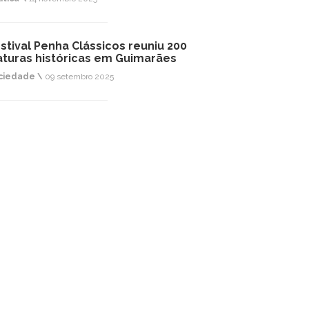
stival Penha Clássicos reuniu 200
aturas históricas em Guimarães
ciedade \
09 setembro 2025