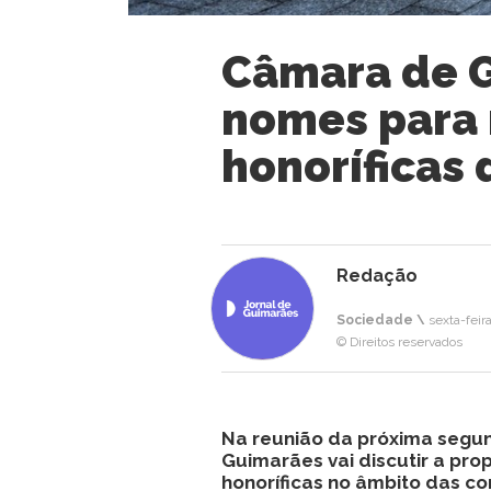
Câmara de 
nomes para
honoríficas 
Redação
Sociedade \
sexta-feir
© Direitos reservados
Na reunião da próxima segun
Guimarães vai discutir a pr
honoríficas no âmbito das c