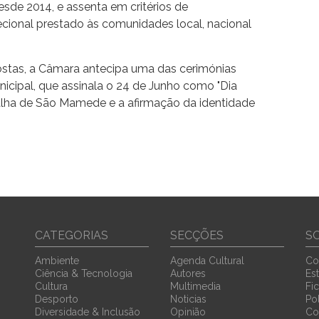
esde 2014, e assenta em critérios de
cional prestado às comunidades local, nacional
stas, a Câmara antecipa uma das cerimónias
icipal, que assinala o 24 de Junho como "Dia
alha de São Mamede e a afirmação da identidade
CATEGORIAS
SECÇÕES
S
Ambiente
Agenda Cultural
Co
Ciência & Tecnologia
Autores
Est
Cultura
Multimedia
Fi
Desporto
Noticias
Pol
Diversidade & Inclusão
Opinião
Co