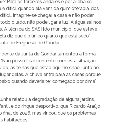
ir? Para os terceiros andares e por aí abaixo.
 é difícil quando ela vem da quimioterapia, dos
difícil. Imagine-se chegar a casa e não poder
odo o lado, não pode ligar a luz. A água sai nos
os. A técnica do SASI [do município] que esteve
 Ela diz que é o único quarto que está seco”,
Junta de Freguesia de Gondar.
sidente da Junta de Gondar, lamentou a forma
“Não posso ficar contente com esta situação.
do, as telhas que estão aqui no chão, junto ao
o lugar delas. A chuva entra para as casas porque
 baixo quando deveria ter começado por cima",
Cunha relatou a degradação de alguns jardins,
ntil e do rinque desportivo, que Ricardo Araújo
ao final de 2026, mas vincou que os problemas
as habitações.