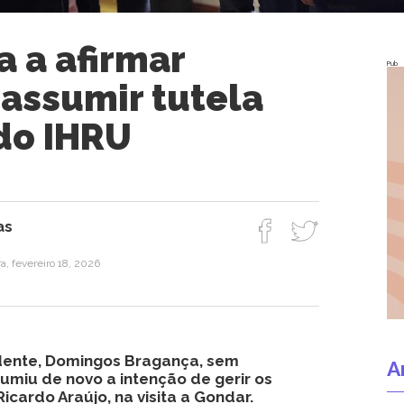
 a afirmar
Pub
 assumir tutela
 do IHRU
as
a, fevereiro 18, 2026
idente, Domingos Bragança, sem
A
umiu de novo a intenção de gerir os
Ricardo Araújo, na visita a Gondar.