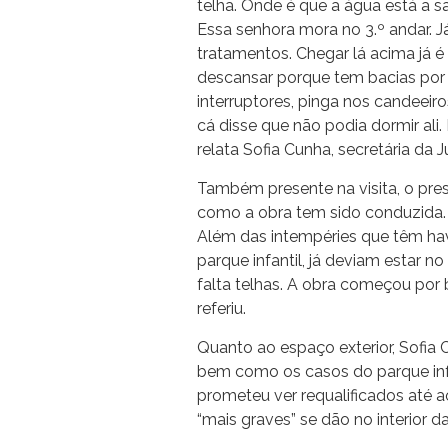
telha. Onde é que a água está a sa
Essa senhora mora no 3.º andar. Já
tratamentos. Chegar lá acima já é 
descansar porque tem bacias por t
interruptores, pinga nos candeeir
cá disse que não podia dormir ali.
relata Sofia Cunha, secretária da 
Também presente na visita, o pre
como a obra tem sido conduzida. 
Além das intempéries que têm havi
parque infantil, já deviam estar n
falta telhas. A obra começou por
referiu.
Quanto ao espaço exterior, Sofia 
bem como os casos do parque infa
prometeu ver requalificados até 
“mais graves” se dão no interior d