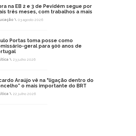
ra na EB 2 e 3 de Pevidém segue por
is três meses, com trabalhos a mais
ucação \
03 agosto 2026
ulo Portas toma posse como
missário-geral para 900 anos de
rtugal
ítica \
23 julho 2026
cardo Araújo vê na "ligação dentro do
ncelho” o mais importante do BRT
ítica \
22 julho 2026