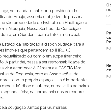
Ob
ma
ça, no mandato anterior, o presidente da
icardo Araújo, assumiu o objetivo de passar a
Ed
que são propriedade do Instituto da Habitação e
oeira, Atouguia, Nossa Senhora da Conceição,
Pa
doura, em Gondar – para a tutela municipal.
co
Po
de Estado da habitação a disponibilidade para a
Pol
es imóveis que pertencem ao IHRU. (…)
 requalificado ou com o envelope financeiro
ão. A partir daí, passa a ser responsabilidade do
Ri
ssa vir a acontecer. A Câmara e a CASFIG têm
co
ntas de Freguesia, com as Associações de
Pol
ores, com o próprio espaço. Isso é importante
merecida”, disse o autarca, numa visita ao bairro
a segunda-feira, na companhia dos vereadores
ns.
 pela coligação Juntos por Guimarães