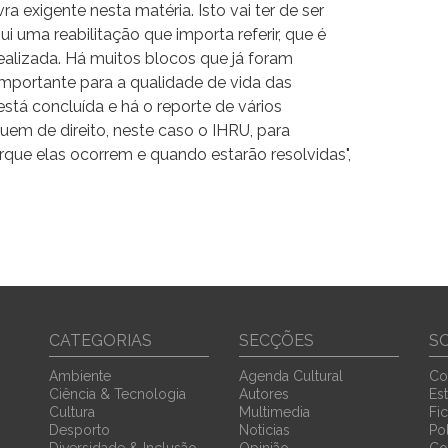
a exigente nesta matéria. Isto vai ter de ser
i uma reabilitação que importa referir, que é
realizada. Há muitos blocos que já foram
 importante para a qualidade de vida das
está concluída e há o reporte de vários
uem de direito, neste caso o IHRU, para
orque elas ocorrem e quando estarão resolvidas",
CATEGORIAS
SECÇÕES
S
Ambiente
Agenda Cultural
Co
Ciência & Tecnologia
Autores
Est
Cultura
Multimedia
Fi
Desporto
Noticias
Pol