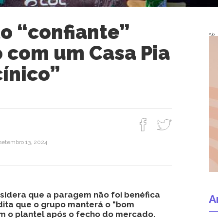
o “confiante”
Pub
o com um Casa Pia
ínico”
 setembro 13, 2024
sidera que a paragem não foi benéfica
A
dita que o grupo manterá o "bom
om o plantel após o fecho do mercado.