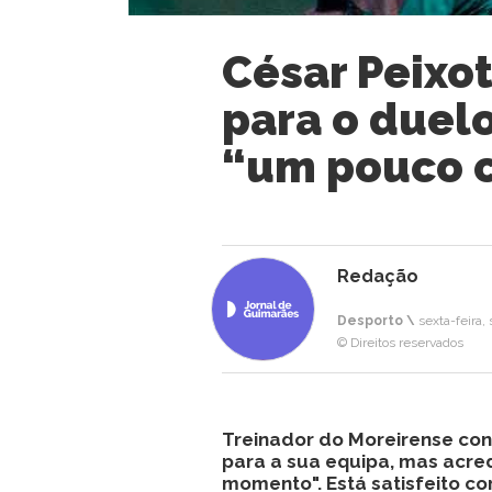
César Peixot
para o duel
“um pouco c
Redação
Desporto \
sexta-feira,
© Direitos reservados
Treinador do Moreirense con
para a sua equipa, mas acre
momento". Está satisfeito c