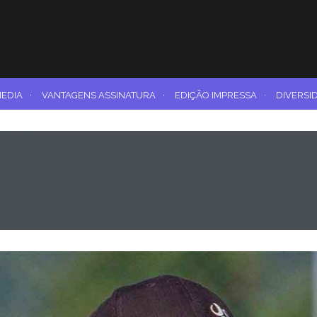
MEDIA
·
VANTAGENS ASSINATURA
·
EDIÇÃO IMPRESSA
·
DIVERSI