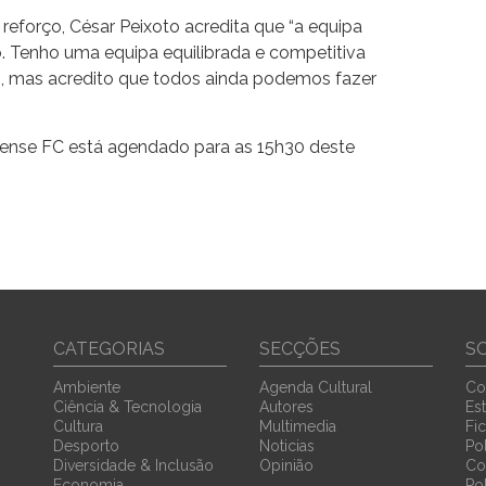
forço, César Peixoto acredita que “a equipa
o. Tenho uma equipa equilibrada e competitiva
s, mas acredito que todos ainda podemos fazer
irense FC está agendado para as 15h30 deste
CATEGORIAS
SECÇÕES
S
Ambiente
Agenda Cultural
Co
Ciência & Tecnologia
Autores
Est
Cultura
Multimedia
Fi
Desporto
Noticias
Pol
Diversidade & Inclusão
Opinião
Co
Economia
Po