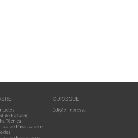
OBRE
QUIOSQUE
ntactos
Edição Impressa
atuto Editorial
cha Técnica
ítica de Privacidade e
okies
lítica de Igualdade e