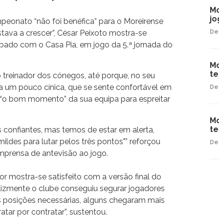
Mo
jo
eonato “não foi benéfica” para o Moreirense
tava a crescer”, César Peixoto mostra-se
De
bado com o Casa Pia, em jogo da 5.ª jornada do
Mo
t
ê o treinador dos cónegos, até porque, no seu
pa um pouco cínica, que se sente confortável em
De
a “o bom momento” da sua equipa para espreitar
Mo
te
 confiantes, mas temos de estar em alerta,
ldes para lutar pelos três pontos"” reforçou
De
imprensa de antevisão ao jogo.
r mostra-se satisfeito com a versão final do
elizmente o clube conseguiu segurar jogadores
 posições necessárias, alguns chegaram mais
tar por contratar”, sustentou.