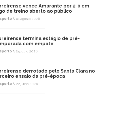
reirense vence Amarante por 2-0 em
go de treino aberto ao público
sporto \
01 agosto 2026
reirense termina estágio de pré-
emporada com empate
sporto \
25 julho 2026
reirense derrotado pelo Santa Clara no
rceiro ensaio da pré-época
sporto \
22 julho 2026