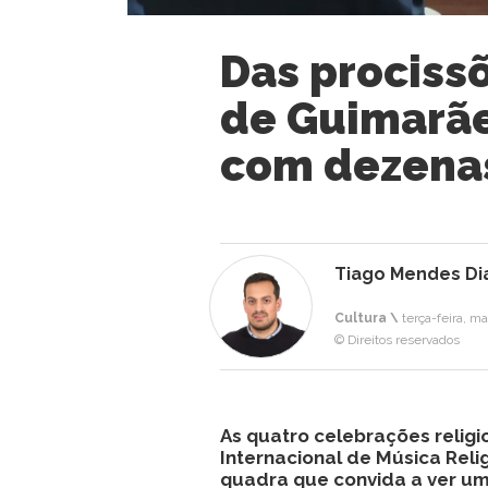
Das prociss
de Guimarãe
com dezena
Tiago Mendes Di
Cultura \
terça-feira, m
© Direitos reservados
As quatro celebrações religi
Internacional de Música Re
quadra que convida a ver um