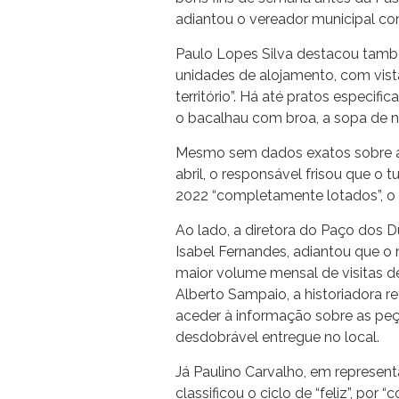
adiantou o vereador municipal co
Paulo Lopes Silva destacou també
unidades de alojamento, com vis
território”. Há até pratos especi
o bacalhau com broa, a sopa de n
Mesmo sem dados exatos sobre a 
abril, o responsável frisou que o 
2022 “completamente lotados”, o 
Ao lado, a diretora do Paço dos 
Isabel Fernandes, adiantou que o 
maior volume mensal de visitas 
Alberto Sampaio, a historiadora re
aceder à informação sobre as peç
desdobrável entregue no local.
Já Paulino Carvalho, em represen
classificou o ciclo de “feliz”, po