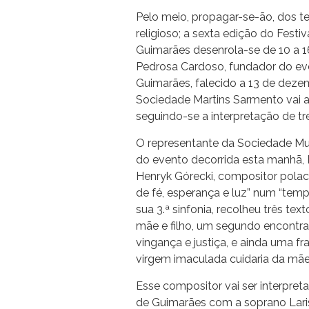
Pelo meio, propagar-se-ão, dos t
religioso; a sexta edição do Festi
Guimarães desenrola-se de 10 a 16 
Pedrosa Cardoso, fundador do eve
Guimarães, falecido a 13 de dezem
Sociedade Martins Sarmento vai
seguindo-se a interpretação de t
O representante da Sociedade Mu
do evento decorrida esta manhã, 
Henryk Górecki, compositor polac
de fé, esperança e luz” num “temp
sua 3.ª sinfonia, recolheu três te
mãe e filho, um segundo encontra
vingança e justiça, e ainda uma f
virgem imaculada cuidaria da mãe”
Esse compositor vai ser interpre
de Guimarães com a soprano Lari