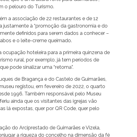
m o pelouro do Turismo.
m a associação de 22 restaurantes e de 12
ta justamente à “promoção da gastronomia e do
ficamente definidos para serem dados a conhecer –
abos e o leite-creme queimado.
ocupação hoteleira para a primeira quinzena de
turismo rural, por exemplo, já tem períodos de
que pode sinalizar uma “retoma”.
Duques de Bragança e do Castelo de Guimarães,
museu registou, em fevereiro de 2022, o quarto
desde 1996. Também responsável pelo Museu
feriu ainda que os visitantes das igrejas vão
as lá expostas, quer por QR Code, quer pelo
tação do Arciprestado de Guimarães e Vizela,
r “conjugar a riqueza do concelho na dimensão da fé