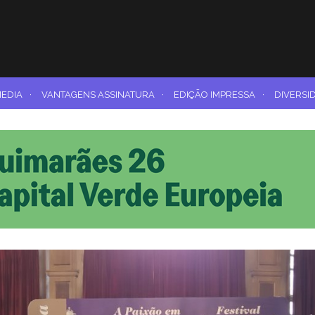
MEDIA
·
VANTAGENS ASSINATURA
·
EDIÇÃO IMPRESSA
·
DIVERSI