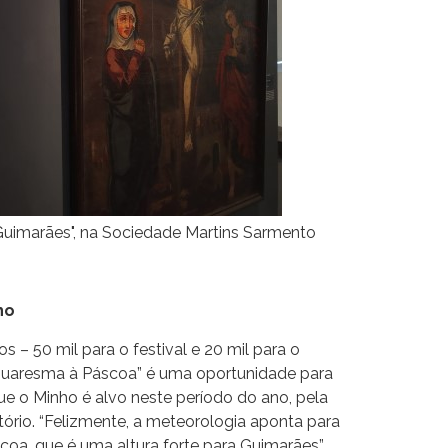
Guimarães", na Sociedade Martins Sarmento
ho
– 50 mil para o festival e 20 mil para o
 Quaresma à Páscoa” é uma oportunidade para
que o Minho é alvo neste período do ano, pela
ritório. “Felizmente, a meteorologia aponta para
oa, que é uma altura forte para Guimarães”,