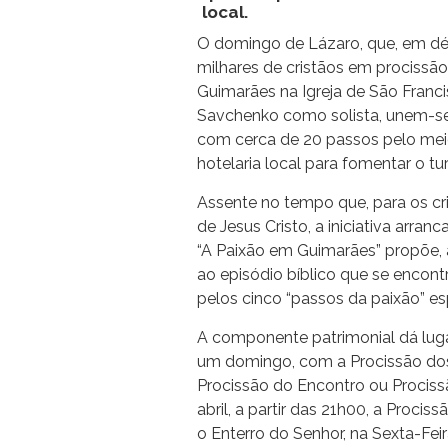
local.
O domingo de Lázaro, que, em dé
milhares de cristãos em procissão
Guimarães na Igreja de São Franc
Savchenko como solista, unem-se
com cerca de 20 passos pelo meio,
hotelaria local para fomentar o tu
Assente no tempo que, para os cris
de Jesus Cristo, a iniciativa arra
“A Paixão em Guimarães” propõe, a
ao episódio bíblico que se encon
pelos cinco “passos da paixão” e
A componente patrimonial dá lugar 
um domingo, com a Procissão d
Procissão do Encontro ou Procissã
abril, a partir das 21h00, a Procis
o Enterro do Senhor, na Sexta-Feira