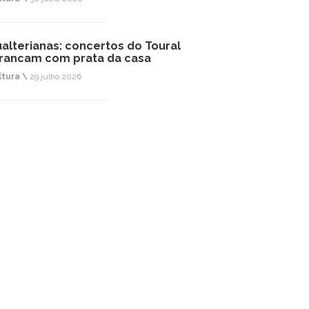
alterianas: concertos do Toural
rancam com prata da casa
ltura \
29 julho 2026