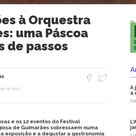
ões à Orquestra
Pub
s: uma Páscoa
s de passos
A
as
A 
arço 29, 2022
à 
Cu
osas e os 12 eventos do Festival
L'
ligiosa de Guimarães sobressaem numa
ja
a exposição e a degustar a gastronomia
Cu