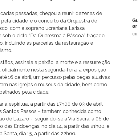
cadas passadas, chegou a reunir dezenas de
Gu
 pela cidade, e o concerto da Orquestra de
ar
isco, com a soprano ucraniana Larissa
Cu
 sob o ciclo “Da Quaresma à Páscoa”, traçado
 incluindo as parcerias da restauração e
rismo.
tãos, assinala a paixão, a morte e a ressurreição
nca oficialmente nesta segunda-feira: a exposição
té 16 de abril, um percurso pelas peças alusivas
tram nas igrejas e museus da cidade, bem como
spalhados pela cidade.
à espiritual a partir das 17h00 de 03 de abril,
os Santos Passos – também conhecida como
o de Lázaro -, seguindo-se a Via Sacra, a 06 de
são das Endoenças, no dia 14, a partir das 21h00, e
 Santa, dia 15, a partir das 22h00.