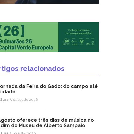
rtigos relacionados
jornada da Feira do Gado: do campo até
cidade
ltura \
01 agosto 2026
Agosto oferece três dias de música no
rdim do Museu de Alberto Sampaio
ltura \
30 julho 2026