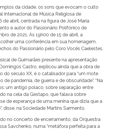
emplos da cidade, os sons que evocam o culto
val Internacional de Música Religiosa de
de abril, centrada na figura de José Maria
nto e autor do Passionário Polifónico de
bro de 2021. Às 19h00 de 15 de abril, a
 acolher uma conferência em sua homenagem,
rechos do Passionário pelo Coro Vocês Caelestes.
sical de Guimarães presente na apresentação
Domingos Castro, explicou ainda que a obra de
o do século XX, é o catalisador para “um mote
o de pandemia, de guerra e de obscuridade”. “Na
xtos: um antigo polaco, sobre separação entre
do na cela da Gestapo, que falava sobre
rase de esperança de uma menina que dizia que a
, disse, na Sociedade Martins Sarmento.
tado no concerto de encerramento, da Orquestra
ssa Savchenko, numa “metáfora perfeita para a