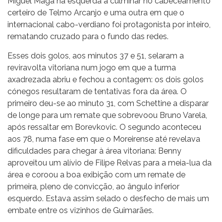
Miguel Maga na esquerda a culminar no cabeceamento
certeiro de Telmo Arcanjo e uma outra em que o
internacional cabo-verdiano foi protagonista por inteiro,
rematando cruzado para o fundo das redes.
Esses dois golos, aos minutos 37 e 51, selaram a
reviravolta vitoriana num jogo em que a turma
axadrezada abriu e fechou a contagem: os dois golos
cónegos resultaram de tentativas fora da área. O
primeiro deu-se ao minuto 31, com Schettine a disparar
de longe para um remate que sobrevoou Bruno Varela,
após ressaltar em Borevkovic. O segundo aconteceu
aos 78, numa fase em que o Moreirense até revelava
dificuldades para chegar à área vitoriana: Benny
aproveitou um alívio de Filipe Relvas para a meia-lua da
área e coroou a boa exibição com um remate de
primeira, pleno de convicção, ao ângulo inferior
esquerdo. Estava assim selado o desfecho de mais um
embate entre os vizinhos de Guimarães.