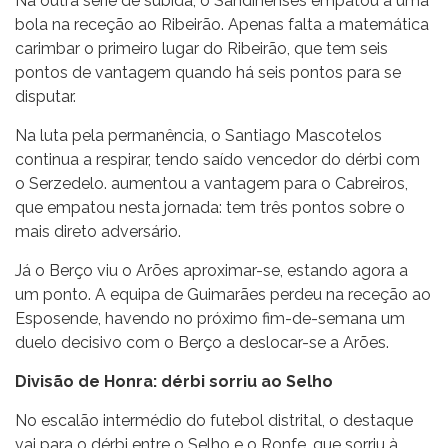
Na outra série de subida, o Sandinenses empatou a uma
bola na receção ao Ribeirão. Apenas falta a matemática
carimbar o primeiro lugar do Ribeirão, que tem seis
pontos de vantagem quando há seis pontos para se
disputar.
Na luta pela permanência, o Santiago Mascotelos
continua a respirar, tendo saído vencedor do dérbi com
o Serzedelo. aumentou a vantagem para o Cabreiros,
que empatou nesta jornada: tem três pontos sobre o
mais direto adversário.
Já o Berço viu o Arões aproximar-se, estando agora a
um ponto. A equipa de Guimarães perdeu na receção ao
Esposende, havendo no próximo fim-de-semana um
duelo decisivo com o Berço a deslocar-se a Arões.
Divisão de Honra: dérbi sorriu ao Selho
No escalão intermédio do futebol distrital, o destaque
vai para o dérbi entre o Selho e o Ronfe, que sorriu à