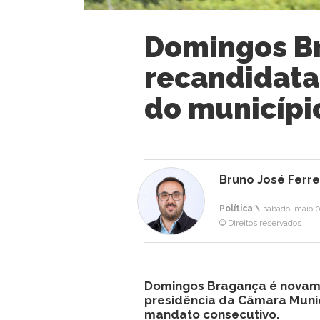
Domingos B
recandidata
do municípi
Bruno José Ferre
Política \
sábado, maio 0
© Direitos reservados
Domingos Bragança é novamen
presidência da Câmara Munic
mandato consecutivo.