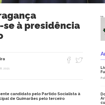
ragança
Pub
-se à presidência
o
A
ira
Li
8, 2021
Fu
Pol
te candidato pelo Partido Socialista à
Do
ipal de Guimarães pelo terceiro
Ar
c