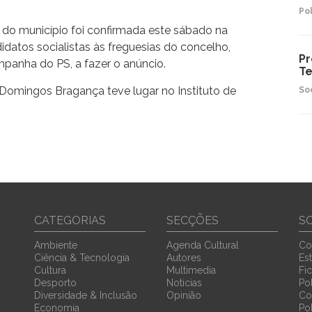
Pol
 do município foi confirmada este sábado na
datos socialistas às freguesias do concelho,
Pr
ampanha do PS, a fazer o anúncio.
Te
 Domingos Bragança teve lugar no Instituto de
So
CATEGORIAS
SECÇÕES
S
Ambiente
Agenda Cultural
Co
Ciência & Tecnologia
Autores
Est
Cultura
Multimedia
Fi
Desporto
Noticias
Pol
Diversidade & Inclusão
Opinião
Co
Economia
Po