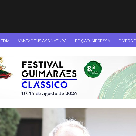
MEDIA
·
VANTAGENS ASSINATURA
·
EDIÇÃO IMPRESSA
·
DIVERSI