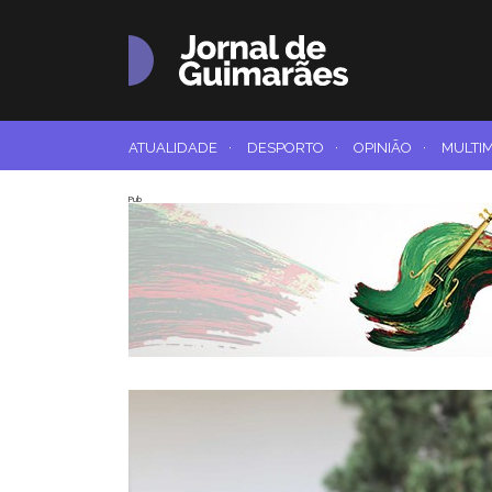
ATUALIDADE
·
DESPORTO
·
OPINIÃO
·
MULTI
Pub