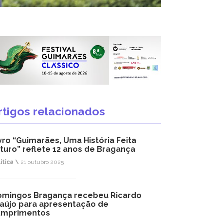
rtigos relacionados
vro “Guimarães, Uma História Feita
turo” reflete 12 anos de Bragança
ítica \
21 outubro 2025
mingos Bragança recebeu Ricardo
aújo para apresentação de
umprimentos