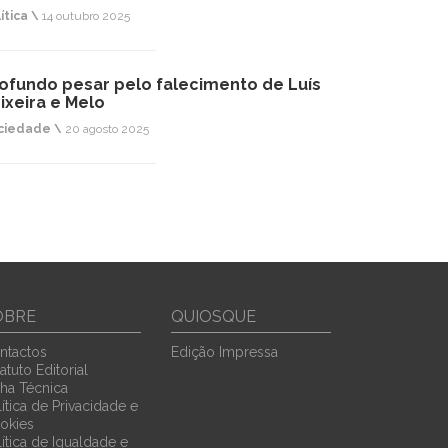
ítica \
14 outubro 2025
ofundo pesar pelo falecimento de Luís
ixeira e Melo
ciedade \
20 agosto 2025
OBRE
QUIOSQUE
ntactos
Edição Impressa
atuto Editorial
cha Técnica
ítica de Privacidade e
okies
lítica de Igualdade e