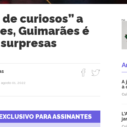
 de curiosos” a
Pub
es, Guimarães é
surpresas
A
as
A 
 agosto 01, 2022
à 
Cu
L'
EXCLUSIVO PARA ASSINANTES
ja
Cu