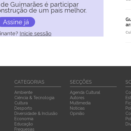
l de Guimarães é participar
nstrução de um país melhor.
Gu
Assine já
ar
sinante?
Inicie sessão
Cu
CATEGORIAS
SECÇÕES
S
Ambiente
Agenda Cultural
Co
Ciência & Tecnologia
Autores
Est
Cultura
Multimedia
Fi
Desporto
Noticias
Pol
Diversidade & Inclusão
Opinião
Co
Economia
Po
Educação
Di
Freguesias