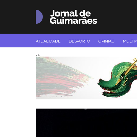
ATUALIDADE
·
DESPORTO
·
OPINIÃO
·
MULTI
Pub