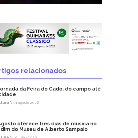
rtigos relacionados
jornada da Feira do Gado: do campo até
cidade
ltura \
01 agosto 2026
Agosto oferece três dias de música no
rdim do Museu de Alberto Sampaio
ltura \
30 julho 2026