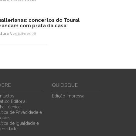
alterianas: concertos do Toural
rancam com prata da casa
ltura \
29 julho 2026
OBRE
QUIOSQUE
ntactos
Edição Impressa
atuto Editorial
cha Técnica
ítica de Privacidade e
okies
lítica de Igualdade e
versidade