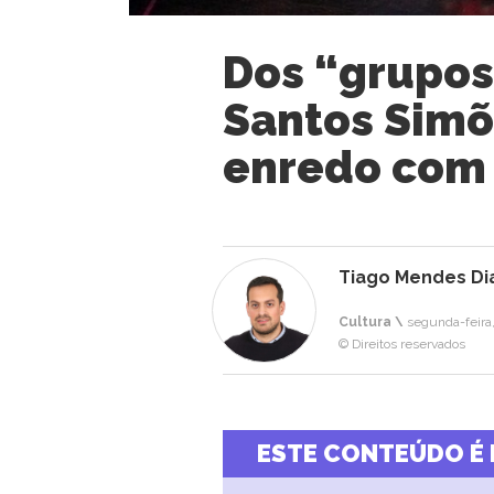
Dos “grupos
Santos Simõ
enredo com 
Tiago Mendes Di
Cultura \
segunda-feira,
© Direitos reservados
ESTE CONTEÚDO É 