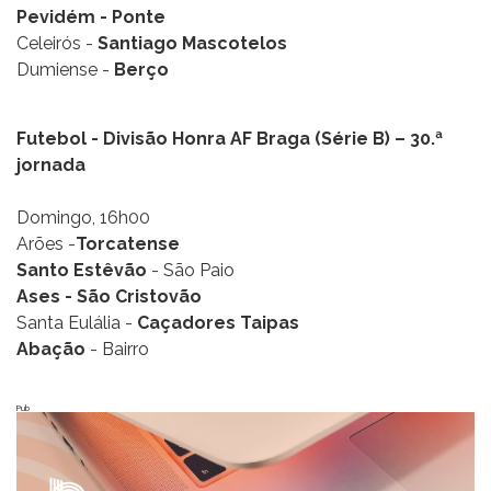
Pevidém -
Ponte
Celeirós -
Santiago Mascotelos
Dumiense -
Berço
Futebol - Divisão Honra AF Braga (Série B) – 30.ª
jornada
Domingo, 16h00
Arões -
Torcatense
Santo Estêvão
- São Paio
Ases -
São Cristovão
Santa Eulália -
Caçadores Taipas
Abação
- Bairro
Pub