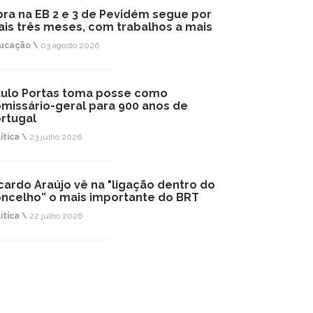
ra na EB 2 e 3 de Pevidém segue por
is três meses, com trabalhos a mais
ucação \
03 agosto 2026
ulo Portas toma posse como
missário-geral para 900 anos de
rtugal
ítica \
23 julho 2026
cardo Araújo vê na "ligação dentro do
ncelho” o mais importante do BRT
ítica \
22 julho 2026