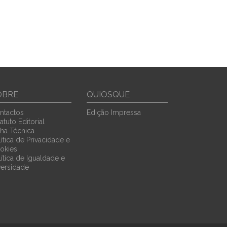
OBRE
QUIOSQUE
ntactos
Edição Impressa
atuto Editorial
cha Técnica
ítica de Privacidade e
okies
lítica de Igualdade e
versidade