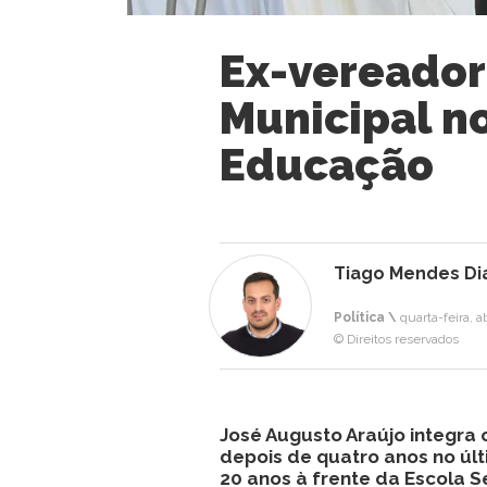
Ex-vereador
Municipal no
Educação
Tiago Mendes Di
Política \
quarta-feira, a
© Direitos reservados
José Augusto Araújo integra 
depois de quatro anos no úl
20 anos à frente da Escola 