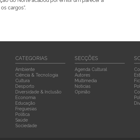
ção do Norte acabou por emitir um parecer a
os cargos”.
CATEGORIAS
SECÇÕES
S
Ambiente
Agenda Cultural
Co
Ciência & Tecnologia
Autores
Est
Cultura
Multimedia
Fi
Desporto
Noticias
Pol
Diversidade & Inclusão
Opinião
Co
Economia
Po
Educação
Di
Freguesias
Política
Saúde
Sociedade