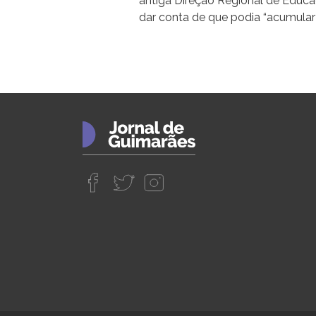
antiga Direção Regional de Educa
dar conta de que podia “acumular 