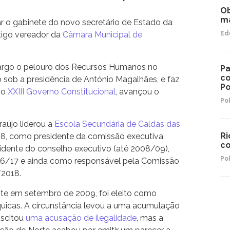
Ob
ma
r o gabinete do novo secretário de Estado da
tigo vereador da
Câmara Municipal de
Ed
cargo o pelouro dos Recursos Humanos no
Pa
co
 sob a presidência de António Magalhães, e faz
Po
no
XXIII Governo Constitucional
, avançou o
Pol
aújo liderou a
Escola Secundária de Caldas das
Ri
8, como presidente da comissão executiva
co
idente do conselho executivo (até 2008/09),
Pol
16/17 e ainda como responsável pela Comissão
/2018.
te em setembro de 2009, foi eleito como
uicas. A circunstância levou a uma acumulação
uscitou
uma acusação de ilegalidade
, mas a