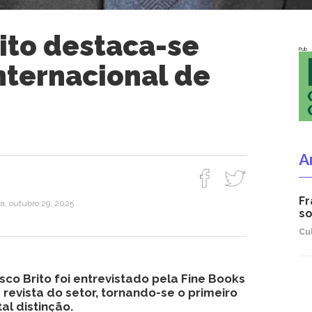
ito destaca-se
Pub
nternacional de
A
Fr
ra, outubro 29, 2025
so
Cu
sco Brito foi entrevistado pela Fine Books
 revista do setor, tornando-se o primeiro
al distinção.