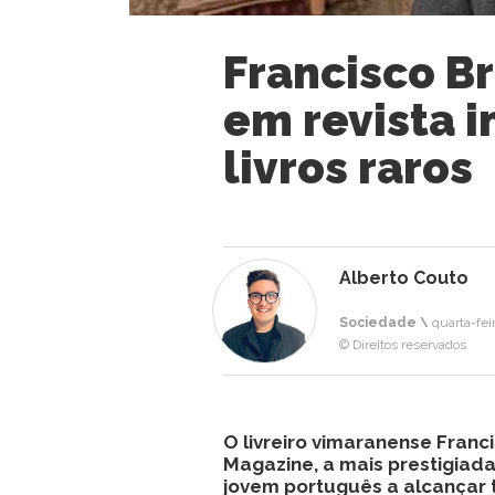
Francisco Br
em revista i
livros raros
Alberto Couto
Sociedade \
quarta-fei
© Direitos reservados
O livreiro vimaranense Franci
Magazine, a mais prestigiada
jovem português a alcançar t