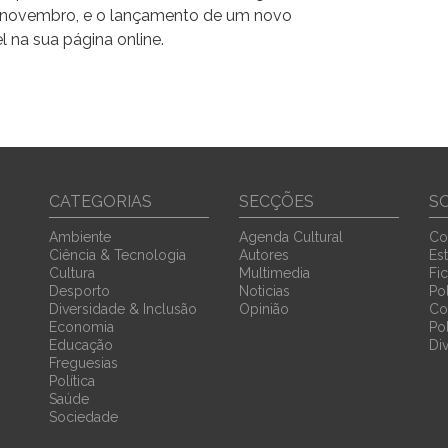
e novembro, e o lançamento de um novo
l na sua página online.
CATEGORIAS
SECÇÕES
S
Ambiente
Agenda Cultural
Co
Ciência & Tecnologia
Autores
Est
Cultura
Multimedia
Fi
Desporto
Noticias
Pol
Diversidade & Inclusão
Opinião
Co
Economia
Po
Educação
Di
Freguesias
Política
Saúde
Sociedade