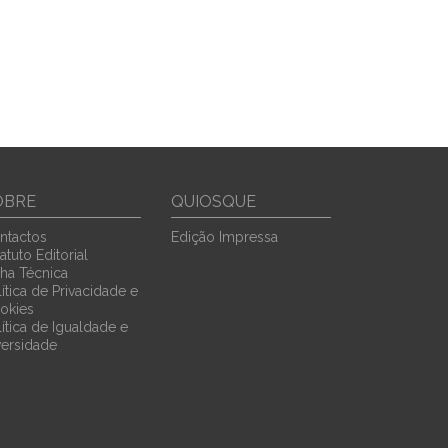
OBRE
QUIOSQUE
ntactos
Edição Impressa
atuto Editorial
cha Técnica
ítica de Privacidade e
okies
lítica de Igualdade e
versidade