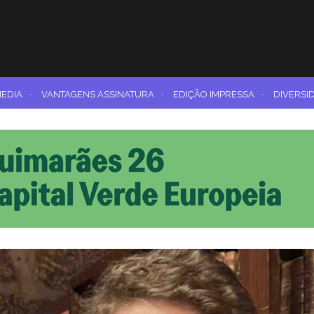
MEDIA
·
VANTAGENS ASSINATURA
·
EDIÇÃO IMPRESSA
·
DIVERSI