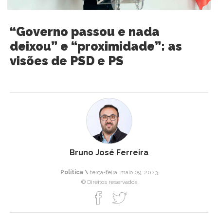
“Governo passou e nada
deixou” e “proximidade”: as
visões de PSD e PS
Bruno José Ferreira
Política \
terça-feira, maio 09, 2023
© Direitos reservados