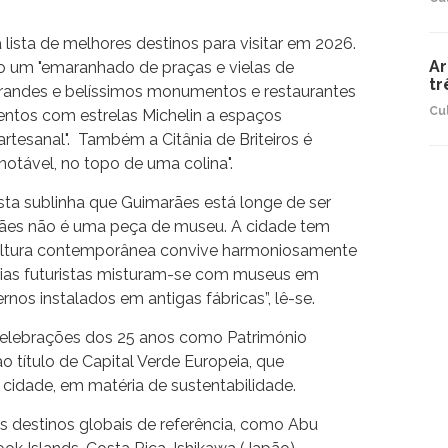
 lista de melhores destinos para visitar em 2026.
Ar
mo um "emaranhado de praças e vielas de
tr
grandes e belíssimos monumentos e restaurantes
Cu
ntos com estrelas Michelin a espaços
artesanal". Também a Citânia de Briteiros é
notável, no topo de uma colina".
ista sublinha que Guimarães está longe de ser
rães não é uma peça de museu. A cidade tem
 cultura contemporânea convive harmoniosamente
rias futuristas misturam-se com museus em
nos instalados em antigas fábricas”, lê-se.
 celebrações dos 25 anos como Património
 título de Capital Verde Europeia, que
cidade, em matéria de sustentabilidade.
s destinos globais de referência, como Abu