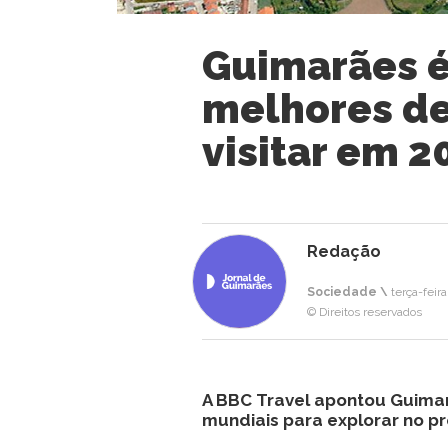
Guimarães é
melhores de
visitar em 2
Redação
Sociedade \
terça-feir
© Direitos reservados
A BBC Travel apontou Guima
mundiais para explorar no p