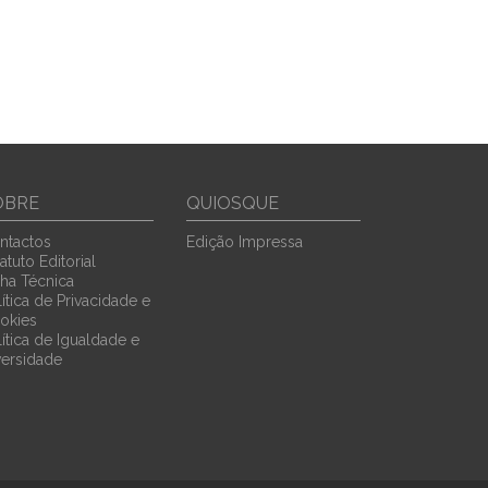
OBRE
QUIOSQUE
ntactos
Edição Impressa
atuto Editorial
cha Técnica
ítica de Privacidade e
okies
lítica de Igualdade e
versidade