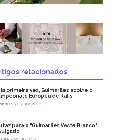
rtigos relacionados
la primeira vez, Guimarães acolhe o
mpeonato Europeu de Ralis
sporto \
09 julho 2026
rtaz para o "Guimarães Veste Branco"
vulgado
ltura \
07 julho 2026