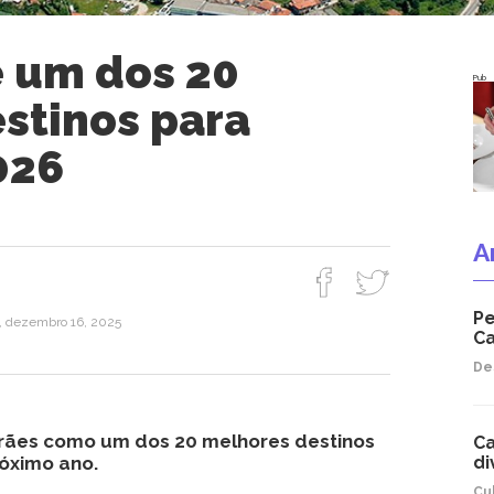
 um dos 20
Pub
stinos para
026
A
Pe
a, dezembro 16, 2025
Ca
De
rães como um dos 20 melhores destinos
Ca
róximo ano.
di
Cu