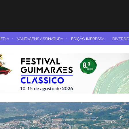
MEDIA
·
VANTAGENS ASSINATURA
·
EDIÇÃO IMPRESSA
·
DIVERSI