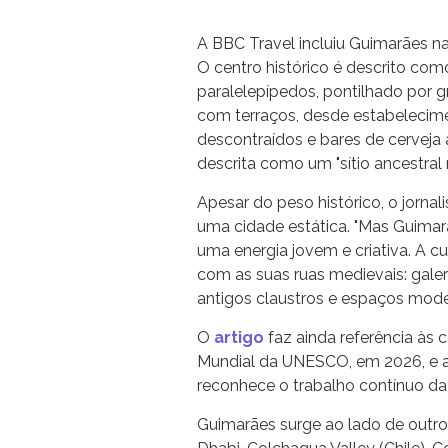
A BBC Travel incluiu Guimarães na
O centro histórico é descrito co
paralelepípedos, pontilhado por 
com terraços, desde estabelecime
descontraídos e bares de cerveja 
descrita como um "sítio ancestral 
Apesar do peso histórico, o jornal
uma cidade estática. "Mas Guima
uma energia jovem e criativa. A
com as suas ruas medievais: gale
antigos claustros e espaços moder
O
artigo
faz ainda referência às
Mundial da UNESCO, em 2026, e ao
reconhece o trabalho contínuo da 
Guimarães surge ao lado de outro