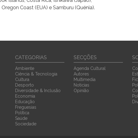
ook Islands, Costa Rica, Ishikawa (Japão),
 Oregon Coast (EUA) e Samburu (Quénia).
CATEGORIAS
SECÇÕES
S
Ambiente
Agenda Cultural
Co
Ciência & Tecnologia
Autores
Est
Cultura
Multimedia
Fi
Desporto
Noticias
Pol
Diversidade & Inclusão
Opinião
Co
Economia
Po
Educação
Di
Freguesias
Política
Saúde
Sociedade