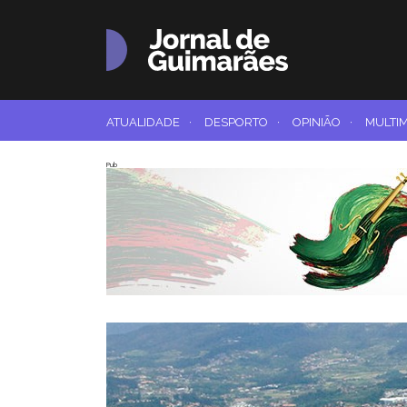
ATUALIDADE
·
DESPORTO
·
OPINIÃO
·
MULTI
Pub