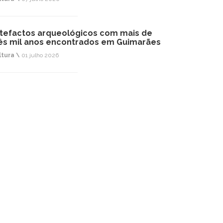
tefactos arqueológicos com mais de
ês mil anos encontrados em Guimarães
ltura \
01 julho 2026