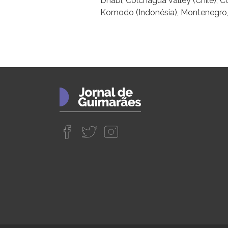
Dhabi, Colchagua Valley (Chile), C
Komodo (Indonésia), Montenegro,