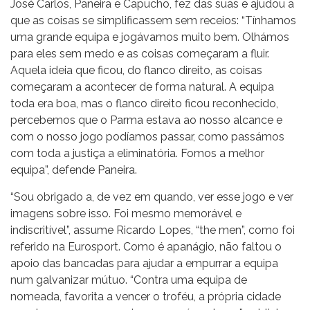
José Carlos, Paneira e Capucho, fez das suas e ajudou a
que as coisas se simplificassem sem receios: “Tínhamos
uma grande equipa e jogávamos muito bem. Olhámos
para eles sem medo e as coisas começaram a fluir.
Aquela ideia que ficou, do flanco direito, as coisas
começaram a acontecer de forma natural. A equipa
toda era boa, mas o flanco direito ficou reconhecido,
percebemos que o Parma estava ao nosso alcance e
com o nosso jogo podíamos passar, como passámos
com toda a justiça a eliminatória. Fomos a melhor
equipa”, defende Paneira.
“Sou obrigado a, de vez em quando, ver esse jogo e ver
imagens sobre isso. Foi mesmo memorável e
indiscritível”, assume Ricardo Lopes, “the men”, como foi
referido na Eurosport. Como é apanágio, não faltou o
apoio das bancadas para ajudar a empurrar a equipa
num galvanizar mútuo. “Contra uma equipa de
nomeada, favorita a vencer o troféu, a própria cidade