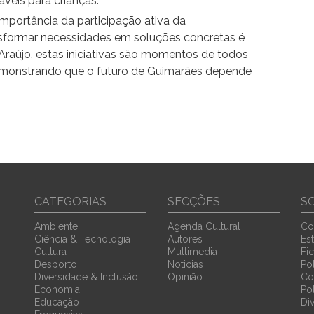
áveis para crianças.
mportância da participação ativa da
ansformar necessidades em soluções concretas é
Araújo, estas iniciativas são momentos de todos
emonstrando que o futuro de Guimarães depende
CATEGORIAS
SECÇÕES
S
Ambiente
Agenda Cultural
Co
Ciência & Tecnologia
Autores
Est
Cultura
Multimedia
Fi
Desporto
Noticias
Pol
Diversidade & Inclusão
Opinião
Co
Economia
Po
Educação
Di