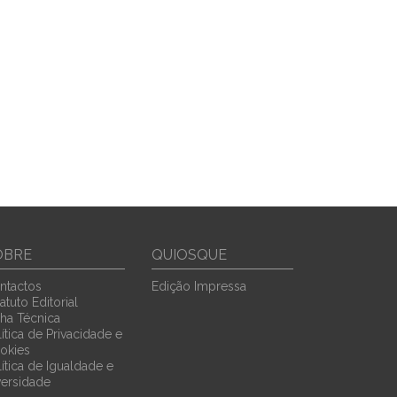
OBRE
QUIOSQUE
ntactos
Edição Impressa
atuto Editorial
cha Técnica
ítica de Privacidade e
okies
lítica de Igualdade e
versidade