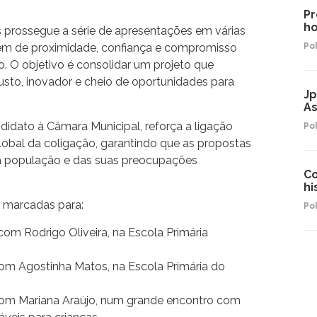
Pr
ho
 prossegue a série de apresentações em várias
em de proximidade, confiança e compromisso
Pol
 O objetivo é consolidar um projeto que
usto, inovador e cheio de oportunidades para
Jp
As
didato à Câmara Municipal, reforça a ligação
Pol
global da coligação, garantindo que as propostas
a população e das suas preocupações
Co
hi
 marcadas para:
Pol
 com Rodrigo Oliveira, na Escola Primária
com Agostinha Matos, na Escola Primária do
com Mariana Araújo, num grande encontro com