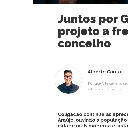
Juntos por 
projeto a fr
concelho
Alberto Couto
Política \
terça-feira, s
© Direitos reservados
Coligação continua as apres
Araújo, ouvindo a populaçã
cidade mais moderna e justa