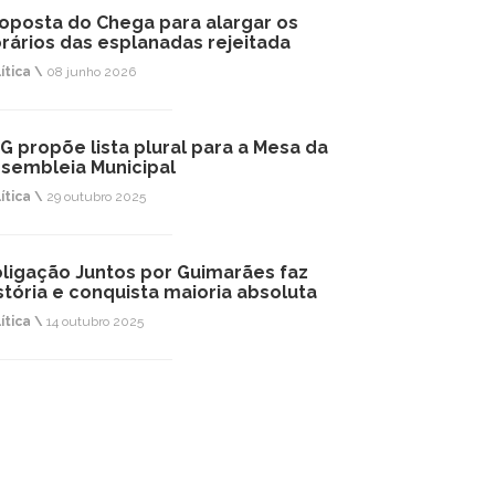
oposta do Chega para alargar os
rários das esplanadas rejeitada
ítica \
08 junho 2026
G propõe lista plural para a Mesa da
sembleia Municipal
ítica \
29 outubro 2025
ligação Juntos por Guimarães faz
stória e conquista maioria absoluta
ítica \
14 outubro 2025