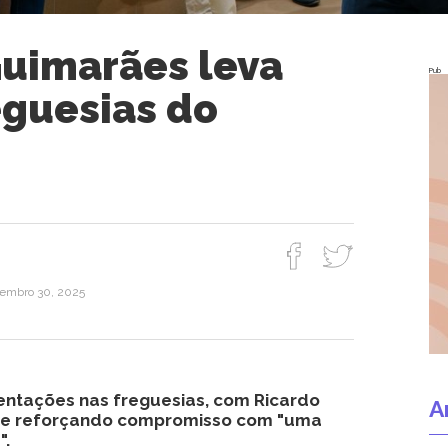
Guimarães leva
Pub
eguesias do
etembro 30, 2025
entações nas freguesias, com Ricardo
A
o e reforçando compromisso com "uma
".