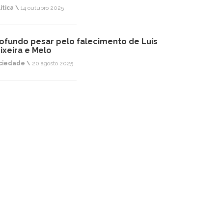
ítica \
14 outubro 2025
ofundo pesar pelo falecimento de Luís
ixeira e Melo
ciedade \
20 agosto 2025