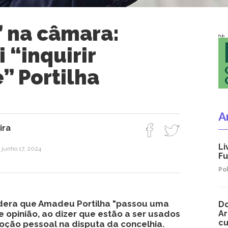
” na câmara:
Pub
 “inquirir
” Portilha
A
ira
Li
 junho 17, 2024
Fu
Pol
dera que Amadeu Portilha "passou uma
Do
e opinião, ao dizer que estão a ser usados
Ar
c
oção pessoal na disputa da concelhia.