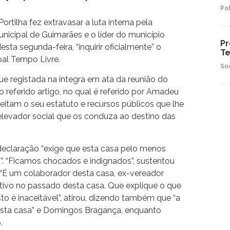
Pol
rtilha fez extravasar a luta interna pela
nicipal de Guimarães e o líder do município
Pr
ta segunda-feira, “inquirir oficialmente” o
Te
pal Tempo Livre.
So
ue registada na íntegra em ata da reunião do
o referido artigo, no qual é referido por Amadeu
veitam o seu estatuto e recursos públicos que lhe
levador social que os conduza ao destino das
 declaração “exige que esta casa pelo menos
”. “Ficamos chocados e indignados”, sustentou
“É um colaborador desta casa, ex-vereador
ativo no passado desta casa. Que explique o que
sto é inaceitável”, atirou, dizendo também que “a
esta casa” e Domingos Bragança, enquanto
.