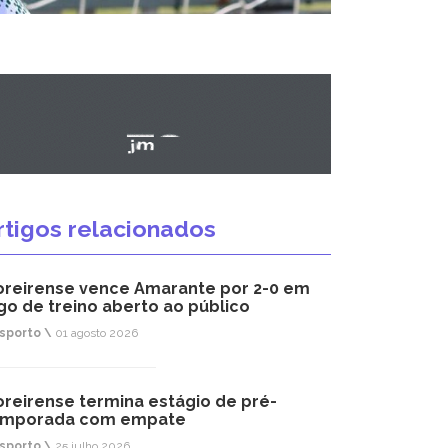
rtigos relacionados
reirense vence Amarante por 2-0 em
go de treino aberto ao público
sporto \
01 agosto 2026
reirense termina estágio de pré-
emporada com empate
sporto \
25 julho 2026