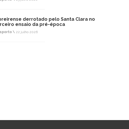
reirense derrotado pelo Santa Clara no
rceiro ensaio da pré-época
sporto \
22 julho 2026