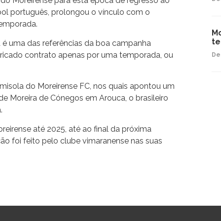
o do Moreirense para esta época de regresso ao
ol português, prolongou o vínculo com o
emporada.
Mo
te
a é uma das referências da boa campanha
ubricado contrato apenas por uma temporada, ou
De
amisola do Moreirense FC, nos quais apontou um
 de Moreira de Cónegos em Arouca, o brasileiro
.
irense até 2025, até ao final da próxima
o foi feito pelo clube vimaranense nas suas