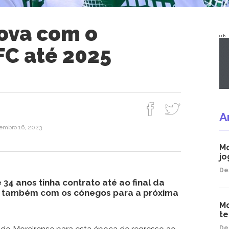
ova com o
Pub
FC até 2025
A
embro 16, 2023
Mo
jo
De
34 anos tinha contrato até ao final da
também com os cónegos para a próxima
Mo
t
De