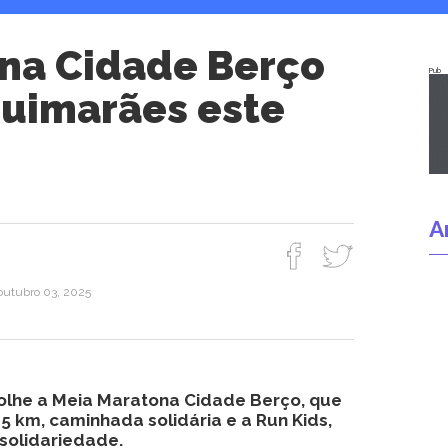
na Cidade Berço
Pub
Guimarães este
A
 outubro 03, 2025
olhe a Meia Maratona Cidade Berço, que
 5 km, caminhada solidária e a Run Kids,
 solidariedade.