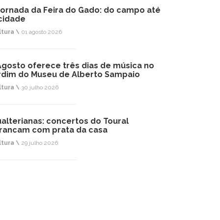
jornada da Feira do Gado: do campo até
cidade
ltura \
01 agosto 2026
Agosto oferece três dias de música no
rdim do Museu de Alberto Sampaio
ltura \
30 julho 2026
alterianas: concertos do Toural
rancam com prata da casa
ltura \
29 julho 2026