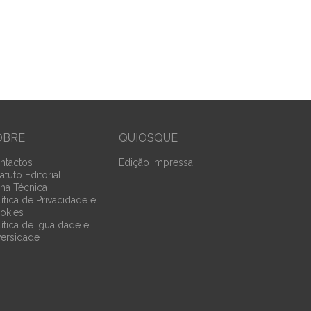
OBRE
QUIOSQUE
ntactos
Edição Impressa
atuto Editorial
cha Técnica
ítica de Privacidade e
okies
lítica de Igualdade e
versidade