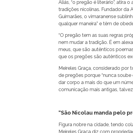
Aliás, “o pregão é literário”, atira 
tradições nicolinas. Fundador da
Guimarães, o vimaranense sublinh
qualquer maneira” e têm de obede
“O pregão tem as suas regras próp
nem mudar a tradição. É em alexan
meus, que são autênticos poemas, 
que os pregões são autênticos exer
Meireles Graça, considerado por t
de pregões porque “nunca soube d
dar corpo a mais do que um núme
comunicação mais antigas, talvez 
“São Nicolau manda pelo 
Figura nobre na cidade, tendo co
Meireles Graça diz com propriedad