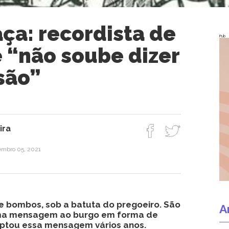
ça: recordista de
Pub
 “não soube dizer
são”
ira
mbro 05, 2021
 bombos, sob a batuta do pregoeiro. São
A
 uma mensagem ao burgo em forma de
iptou essa mensagem vários anos.