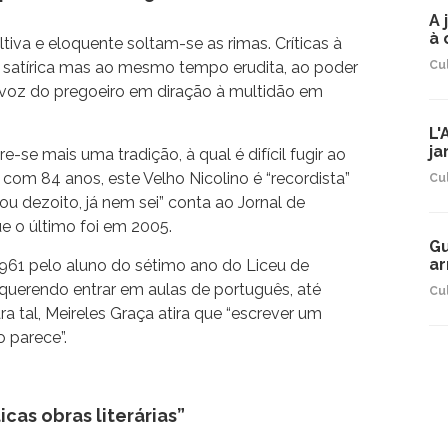
A 
à 
tiva e eloquente soltam-se as rimas. Críticas à
 satírica mas ao mesmo tempo erudita, ao poder
Cu
 voz do pregoeiro em diração à multidão em
L'
ja
se mais uma tradição, à qual é difícil fugir ao
com 84 anos, este Velho Nicolino é “recordista”
Cu
ou dezoito, já nem sei” conta ao Jornal de
 o último foi em 2005.
Gu
ar
1961 pelo aluno do sétimo ano do Liceu de
uerendo entrar em aulas de português, até
Cu
ra tal, Meireles Graça atira que “escrever um
 parece”.
cas obras literárias”