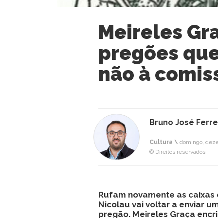
Meireles Gra
pregões que
não à comis
Bruno José Ferre
Cultura \
domingo, deze
© Direitos reservados
Rufam novamente as caixas e
Nicolau vai voltar a enviar
pregão. Meireles Graça encr