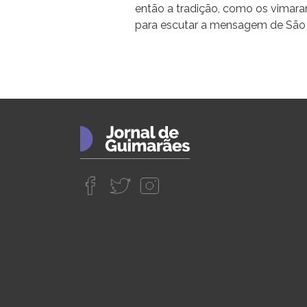
então a tradição, como os vimar
para escutar a mensagem de São 