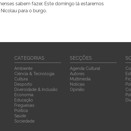
anenses sabem fazer. Este domingo lá estaremos
Nicolau para o burgo.
CATEGORIAS
SECÇÕES
S
Ambiente
Agenda Cultural
Co
Ciência & Tecnologia
Autores
Est
Cultura
Multimedia
Fi
Desporto
Noticias
Pol
Diversidade & Inclusão
Opinião
Co
Economia
Po
Educação
Di
Freguesias
Política
Saúde
Sociedade