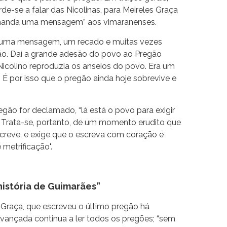
rde-se a falar das Nicolinas, para Meireles Graça
“manda uma mensagem” aos vimaranenses.
 uma mensagem, um recado e muitas vezes
o. Daí a grande adesão do povo ao Pregão
icolino reproduzia os anseios do povo. Era um
. É por isso que o pregão ainda hoje sobrevive e
egão for declamado, “lá está o povo para exigir
r. Trata-se, portanto, de um momento erudito que
creve, e exige que o escreva com coração e
metrificação".
história de Guimarães”
s Graça, que escreveu o último pregão há
avançada continua a ler todos os pregões; “sem