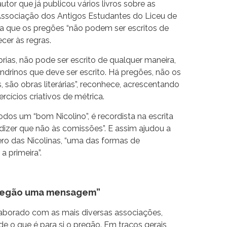
o autor que já publicou vários livros sobre as
 Associação dos Antigos Estudantes do Liceu de
a que os pregões “não podem ser escritos de
cer às regras.
rias, não pode ser escrito de qualquer maneira,
drinos que deve ser escrito. Há pregões, não os
são obras literárias”, reconhece, acrescentando
cícios criativos de métrica.
odos um “bom Nicolino”, é recordista na escrita
izer que não às comissões”. E assim ajudou a
ro das Nicolinas, “uma das formas de
a primeira”.
pregão uma mensagem”
laborado com as mais diversas associações,
e o que é para si o pregão. Em traços gerais,