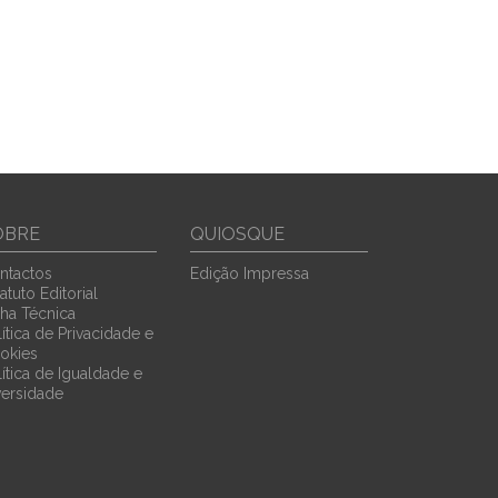
OBRE
QUIOSQUE
ntactos
Edição Impressa
atuto Editorial
cha Técnica
ítica de Privacidade e
okies
lítica de Igualdade e
versidade