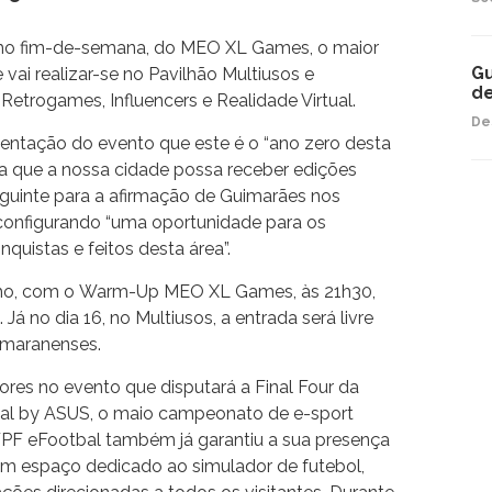
imo fim-de-semana, do MEO XL Games, o maior
Gu
vai realizar-se no Pavilhão Multiusos e
de
Retrogames, Influencers e Realidade Virtual.
De
esentação do evento que este é o “ano zero desta
ara que a nossa cidade possa receber edições
eguinte para a afirmação de Guimarães nos
 configurando “uma oportunidade para os
quistas e feitos desta área”.
unho, com o Warm-Up MEO XL Games, às 21h30,
Já no dia 16, no Multiusos, a entrada será livre
vimaranenses.
res no evento que disputará a Final Four da
al by ASUS, o maio campeonato de e-sport
FPF eFootbal também já garantiu a sua presença
m espaço dedicado ao simulador de futebol,