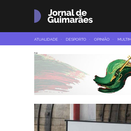
ATUALIDADE
·
DESPORTO
·
OPINIÃO
·
MULTI
Pub