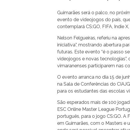
Guimarães será o palco, no próx
evento de videojogos do país, que 
contemplará CS:GO, FIFA, Indie X, 
Nelson Felgueiras, referiu na apr
iniciativa”, mostrando abertura p
futuras. Este evento “é o passo s
videojogos e novas tecnologias”,
vimaranenses participarem nas con
O evento arranca no dia 15 de j
na Sala de Conferências do CIAJG. 
para os estudantes das escolas 
São esperados mais de 100 jogado
ESC Online Master League Portug
português, para o jogo CS:GO. A 
em Guimarães, com o Masters e u