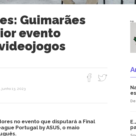
es: Guimarães
Pub
ior evento
 videojogos
A
Na
, junho 13, 2023
es
De
ores no evento que disputará a Final
E.
eague Portugal by ASUS, o maio
pa
uguês.
So