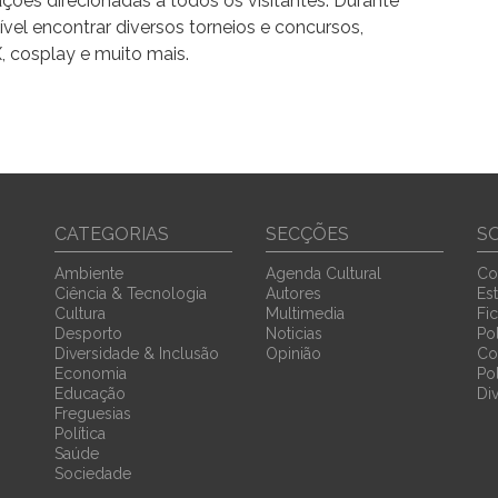
ações direcionadas a todos os visitantes. Durante
vel encontrar diversos torneios e concursos,
 X, cosplay e muito mais.
CATEGORIAS
SECÇÕES
S
Ambiente
Agenda Cultural
Co
Ciência & Tecnologia
Autores
Est
Cultura
Multimedia
Fi
Desporto
Noticias
Pol
Diversidade & Inclusão
Opinião
Co
Economia
Po
Educação
Di
Freguesias
Política
Saúde
Sociedade