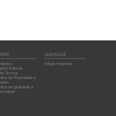
OBRE
QUIOSQUE
ntactos
Edição Impressa
atuto Editorial
cha Técnica
ítica de Privacidade e
okies
lítica de Igualdade e
versidade