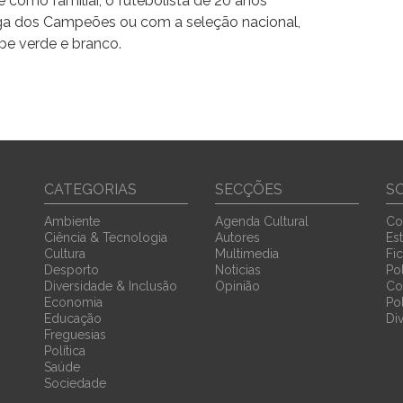
 como familiar, o futebolista de 20 anos
ga dos Campeões ou com a seleção nacional,
be verde e branco.
CATEGORIAS
SECÇÕES
S
Ambiente
Agenda Cultural
Co
Ciência & Tecnologia
Autores
Est
Cultura
Multimedia
Fi
Desporto
Noticias
Pol
Diversidade & Inclusão
Opinião
Co
Economia
Po
Educação
Di
Freguesias
Política
Saúde
Sociedade