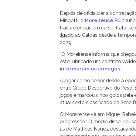
Depois de oficializar a contrataçã
Mingotti, o
Moreirense FC
anunci
transferências em curso: trata-se
ligado ao Caldas desde a tempora
2029.
“O Moreirense informa que chegou
este rubricado um contrato válid
informaram
os cónegos
.
A jogar como sénior desde a épo
entre Grupo Desportivo do Peso, 
jogos e marcou cinco golos pela 
atual sexto classificado da Série B
O Moreirense vê em Miguel Rebe
progressão”. O médio disse, por se
às de Matheus Nunes, destacando-