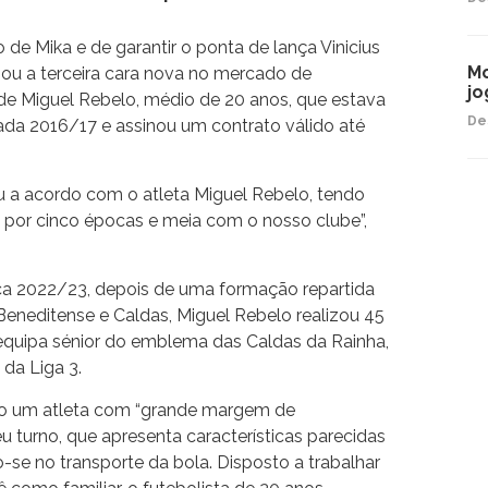
o de Mika e de garantir o ponta de lança Vinicius
Mo
ou a terceira cara nova no mercado de
jo
 de Miguel Rebelo, médio de 20 anos, que estava
De
da 2016/17 e assinou um contrato válido até
 a acordo com o atleta Miguel Rebelo, tendo
o por cinco épocas e meia com o nosso clube”,
ca 2022/23, depois de uma formação repartida
Beneditense e Caldas, Miguel Rebelo realizou 45
equipa sénior do emblema das Caldas da Rainha,
 da Liga 3.
lo um atleta com “grande margem de
u turno, que apresenta características parecidas
se no transporte da bola. Disposto a trabalhar