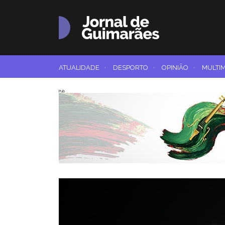
ATUALIDADE
·
DESPORTO
·
OPINIÃO
·
MULTI
Pub