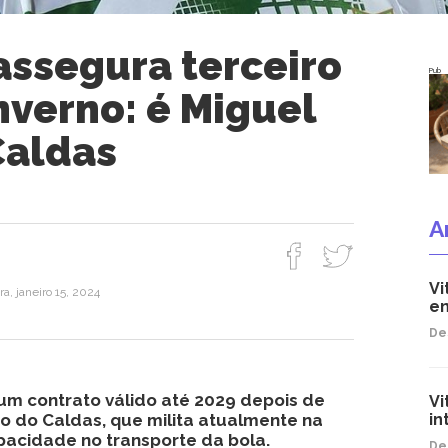
assegura terceiro
Pub
nverno: é Miguel
Caldas
A
Vi
a, janeiro 15, 2024
en
De
um contrato válido até 2029 depois de
Vi
o do Caldas, que milita atualmente na
in
apacidade no transporte da bola.
De