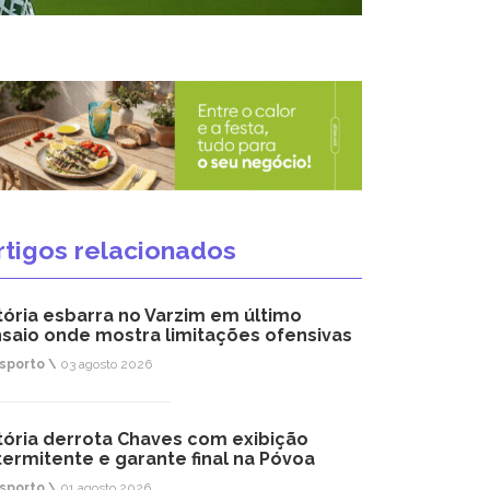
rtigos relacionados
tória esbarra no Varzim em último
saio onde mostra limitações ofensivas
sporto \
03 agosto 2026
tória derrota Chaves com exibição
termitente e garante final na Póvoa
sporto \
01 agosto 2026