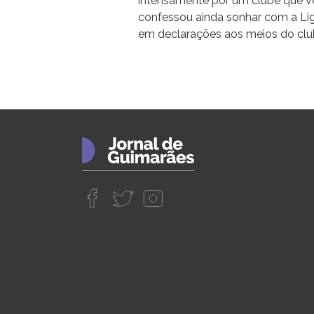
intensamente por um clube que vê
confessou ainda sonhar com a Li
em declarações aos meios do clu