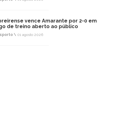
reirense vence Amarante por 2-0 em
go de treino aberto ao público
sporto \
01 agosto 2026