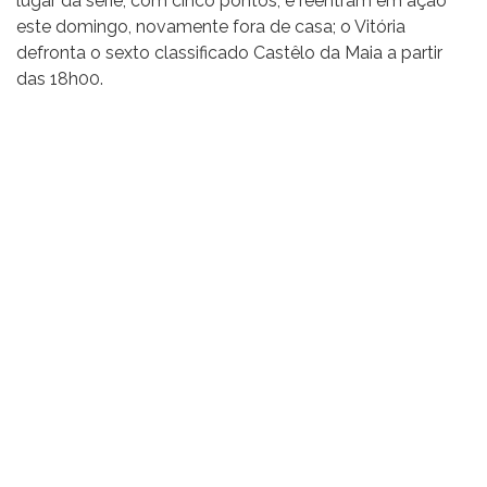
lugar da série, com cinco pontos, e reentram em ação
este domingo, novamente fora de casa; o Vitória
defronta o sexto classificado Castêlo da Maia a partir
das 18h00.