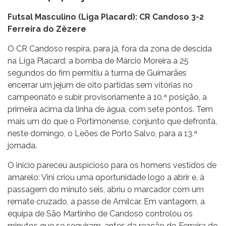
Futsal Masculino (Liga Placard): CR Candoso 3-2
Ferreira do Zêzere
O CR Candoso respira, para já, fora da zona de descida
na Liga Placard: a bomba de Márcio Moreira a 25
segundos do fim permitiu à turma de Guimarães
encerrar um jejum de oito partidas sem vitórias no
campeonato e subir provisoriamente à 10.ª posição, a
primeira acima da linha de água, com sete pontos. Tem
mais um do que o Portimonense, conjunto que defronta,
neste domingo, o Leões de Porto Salvo, para a 13.ª
jornada.
O início pareceu auspicioso para os homens vestidos de
amarelo: Vini criou uma oportunidade logo a abrir e, à
passagem do minuto seis, abriu o marcador com um
remate cruzado, a passe de Amílcar. Em vantagem, a
equipa de São Martinho de Candoso controlou os
minutos que se seguiram, antes da reação do Ferreira do