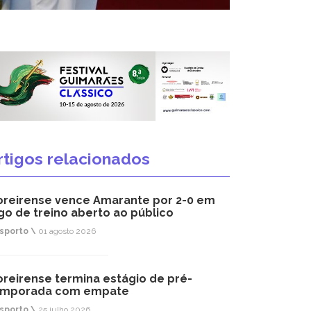
rtigos relacionados
reirense vence Amarante por 2-0 em
go de treino aberto ao público
sporto \
01 agosto 2026
reirense termina estágio de pré-
emporada com empate
sporto \
25 julho 2026