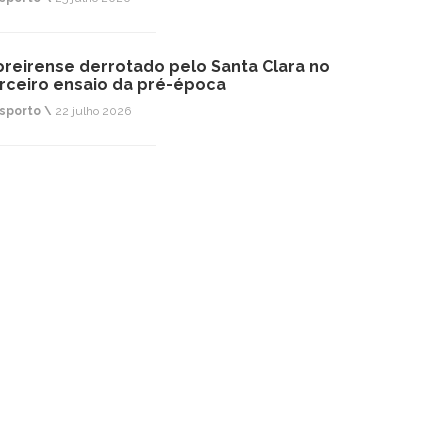
reirense derrotado pelo Santa Clara no
rceiro ensaio da pré-época
sporto \
22 julho 2026