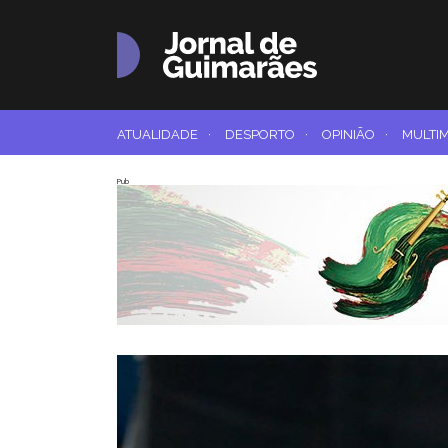
ATUALIDADE
·
DESPORTO
·
OPINIÃO
·
MULTI
Pub