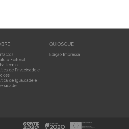
OBRE
QUIOSQUE
ntactos
Edição Impressa
atuto Editorial
cha Técnica
ítica de Privacidade e
okies
lítica de Igualdade e
versidade