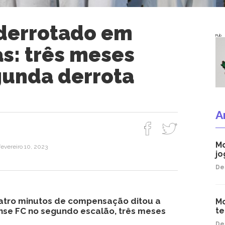
derrotado em
Pub
as: três meses
gunda derrota
A
Mo
fevereiro 10, 2023
jo
De
uatro minutos de compensação ditou a
Mo
nse FC no segundo escalão, três meses
t
De