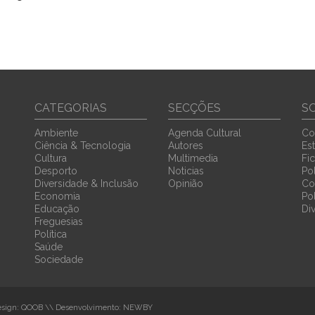
CATEGORIAS
SECÇÕES
S
Ambiente
Agenda Cultural
Co
Ciência & Tecnologia
Autores
Est
Cultura
Multimedia
Fi
Desporto
Noticias
Pol
Diversidade & Inclusão
Opinião
Co
Economia
Po
Educação
Di
Freguesias
Política
Saúde
Sociedade
sign:
QOOB
\\ Desenvolvimento:
NEWBY