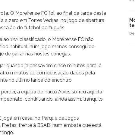
ta. O Moreirense FC foi, ao final da tarde desta
Mo
la a zero em Torres Vedras, no jogo de abertura
te
scalão do futebol português.
De
ao 12.º classificado, o Moreirense FC não
sido habitual, num jogo menos conseguido.
ge de pairar nas hostes cónegas.
gar quando já passavam cinco minutos para lá
uatro minutos de compensação dados pela
nte no último lance do encontro.
perder, a equipa de Paulo Alves sofreu aquela
mpeonato, continuando, ainda assim, tranquilo
C joga em casa, no Parque de Jogos
reitas, frente à BSAD, num embate que está
mingo.