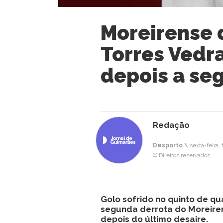
Moreirense 
Torres Vedr
depois a se
Redação
Desporto \
sexta-feira, 
© Direitos reservados
Golo sofrido no quinto de q
segunda derrota do Moreire
depois do último desaire.