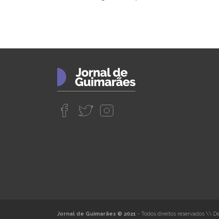
Jornal de Guimarães © 2021
- Todos direitos reservados
\\
De