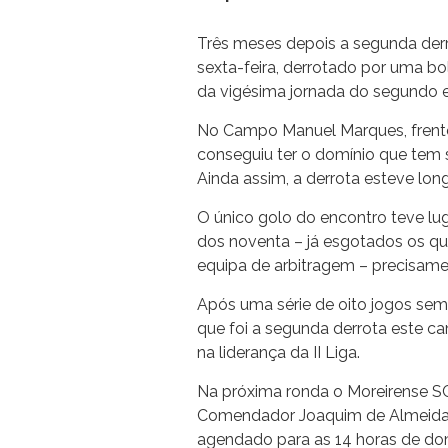
Três meses depois a segunda derro
sexta-feira, derrotado por uma bo
da vigésima jornada do segundo e
No Campo Manuel Marques, frente 
conseguiu ter o domínio que tem 
Ainda assim, a derrota esteve lon
O único golo do encontro teve lu
dos noventa – já esgotados os q
equipa de arbitragem – precisame
Após uma série de oito jogos sem 
que foi a segunda derrota este ca
na liderança da II Liga.
Na próxima ronda o Moreirense S
Comendador Joaquim de Almeida F
agendado para as 14 horas de do