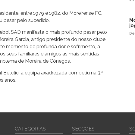
sidente, entre 1979 e 1982, do Moreirense FC,
Mo
u pesar pelo sucedido.
jo
tebol SAD manifesta o mais profundo pesar pelo
De
oreira Garcia, antigo presidente do nosso clube
ste momento de profunda dor e sofrimento, a
 os seus familiares e amigos as mais sentidas
blema de Moreira de Cónegos.
al Betclic, a equipa axadrezada competiu na 3.ª
ês anos.
CATEGORIAS
SECÇÕES
S