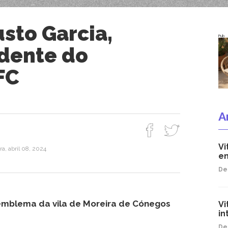
sto Garcia,
Pub
idente do
FC
A
Vi
a, abril 08, 2024
en
De
o emblema da vila de Moreira de Cónegos
Vi
in
De