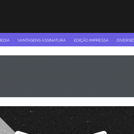
MEDIA
·
VANTAGENS ASSINATURA
·
EDIÇÃO IMPRESSA
·
DIVERSI