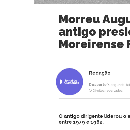
Morreu Augu
antigo pres
Moreirense 
Redação
Desporto \
segunda-feir
© Direitos reservados
O antigo dirigente liderou 
entre 1979 e 1982.