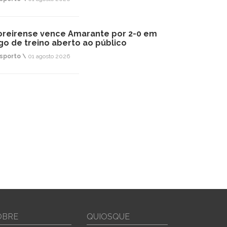
reirense vence Amarante por 2-0 em
go de treino aberto ao público
sporto \
01 agosto 2026
OBRE
QUIOSQUE