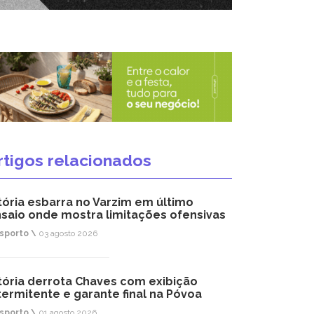
rtigos relacionados
tória esbarra no Varzim em último
saio onde mostra limitações ofensivas
sporto \
03 agosto 2026
tória derrota Chaves com exibição
termitente e garante final na Póvoa
sporto \
01 agosto 2026