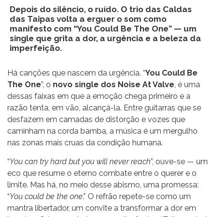
Depois do silêncio, o ruído. O trio das Caldas
das Taipas volta a erguer o som como
manifesto com “You Could Be The One” — um
single que grita a dor, a urgência e a beleza da
imperfeição.
Há canções que nascem da urgência. “
You Could Be
The One
”, o
novo single dos Noise At Valve
, é uma
dessas faixas em que a emoção chega primeiro e a
razão tenta, em vão, alcançá-la. Entre guitarras que se
desfazem em camadas de distorção e vozes que
caminham na corda bamba, a música é um mergulho
nas zonas mais cruas da condição humana.
“
You can try hard but you will never reach
”, ouve-se — um
eco que resume o eterno combate entre o querer e o
limite. Mas há, no meio desse abismo, uma promessa:
“
You could be the one
.” O refrão repete-se como um
mantra libertador, um convite a transformar a dor em