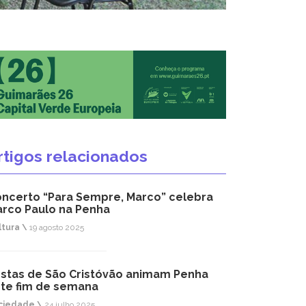
rtigos relacionados
ncerto “Para Sempre, Marco” celebra
rco Paulo na Penha
ltura \
19 agosto 2025
stas de São Cristóvão animam Penha
te fim de semana
ciedade \
24 julho 2025