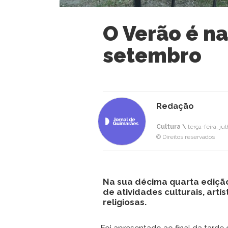
O Verão é n
setembro
Redação
Cultura \
terça-feira, ju
© Direitos reservados
Na sua décima quarta ediçã
de atividades culturais, artí
religiosas.