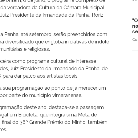
 de ontem, 6 de julho, o programa completo de
 da vereadora da Cultura da Câmara Municipal
o Juiz Presidente da Irmandade da Penha, Roriz
"O
na
s
a Penha, até setembro, serão preenchidos com
Cu
 diversificado que engloba iniciativas de índole
munitárias e religiosas.
rceira como programa cultural de interesse
des, Juiz Presidente da Irmandade da Penha, de
para dar palco aos artistas locais.
na sua programação ao ponto de já merecer um
 por parte do município vimaranense.
rogramação deste ano, destaca-se a passagem
ugal em Bicicleta, que integra uma Meta de
 final do 36º Grande Prémio do Minho, também
res.