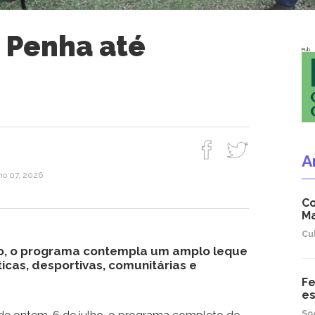
a Penha até
Pub
A
lho 07, 2026
Co
Ma
Cu
o, o programa contempla um amplo leque
sticas, desportivas, comunitárias e
Fe
es
So