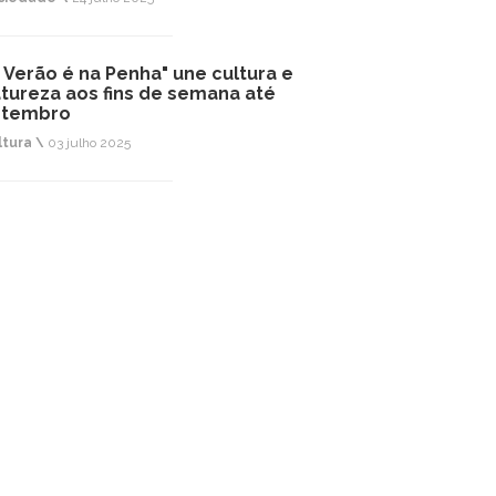
 Verão é na Penha" une cultura e
tureza aos fins de semana até
etembro
ltura \
03 julho 2025