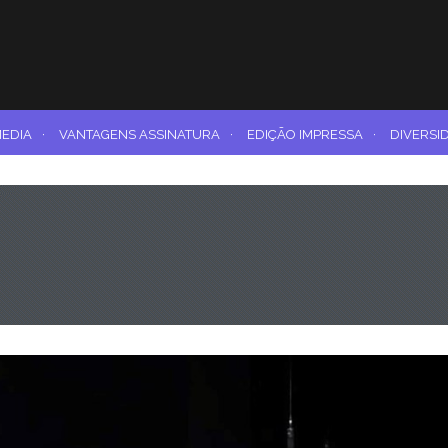
MEDIA
·
VANTAGENS ASSINATURA
·
EDIÇÃO IMPRESSA
·
DIVERSI