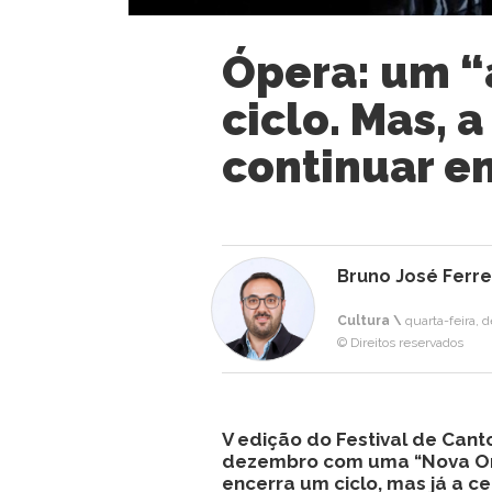
Ópera: um “
ciclo. Mas, a
continuar e
Bruno José Ferre
Cultura \
quarta-feira, 
© Direitos reservados
V edição do Festival de Cant
dezembro com uma “Nova Ord
encerra um ciclo, mas já a ce