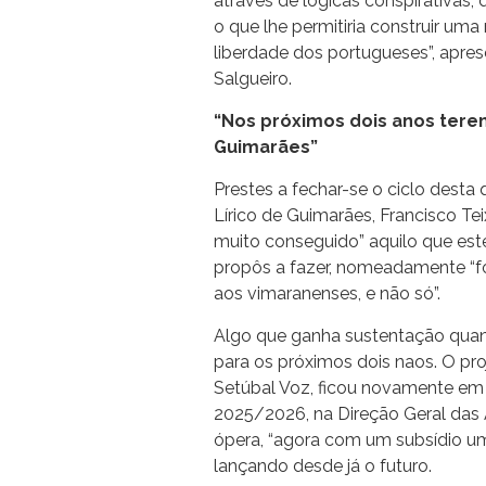
através de lógicas conspirativas, 
o que lhe permitiria construir um
liberdade dos portugueses”, apres
Salgueiro.
“Nos próximos dois anos ter
Guimarães”
Prestes a fechar-se o ciclo desta 
Lírico de Guimarães, Francisco Tei
muito conseguido” aquilo que este
propôs a fazer, nomeadamente “f
aos vimaranenses, e não só”.
Algo que ganha sustentação quan
para os próximos dois naos. O pro
Setúbal Voz, ficou novamente em te
2025/2026, na Direção Geral das 
ópera, “agora com um subsídio um
lançando desde já o futuro.