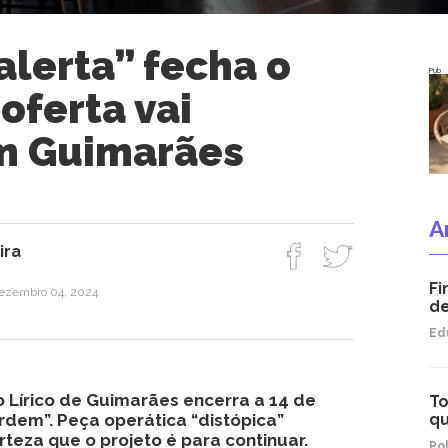
alerta” fecha o
Pub
 oferta vai
m Guimarães
A
ira
Fi
dezembro 04, 2024
d
Ed
o Lírico de Guimarães encerra a 14 de
To
em”. Peça operática “distópica”
qu
rteza que o projeto é para continuar.
Pol