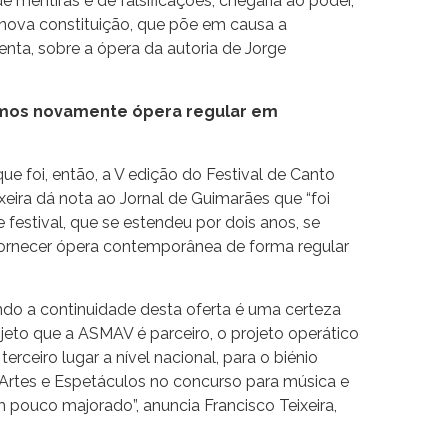
de mentiras e de falsificações, chegaria ao poder,
a nova constituição, que põe em causa a
enta, sobre a ópera da autoria de Jorge
emos novamente ópera regular em
que foi, então, a V edição do Festival de Canto
xeira dá nota ao Jornal de Guimarães que “foi
 festival, que se estendeu por dois anos, se
ornecer ópera contemporânea de forma regular
do a continuidade desta oferta é uma certeza
jeto que a ASMAV é parceiro, o projeto operático
rceiro lugar a nível nacional, para o biénio
Artes e Espetáculos no concurso para música e
 pouco majorado”, anuncia Francisco Teixeira,