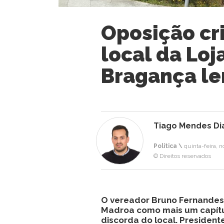
Oposição cr
local da Loj
Bragança l
Tiago Mendes Di
Política \
quinta-feira, 
© Direitos reservados
O vereador Bruno Fernandes 
Madroa como mais um capítu
discorda do local. Presiden