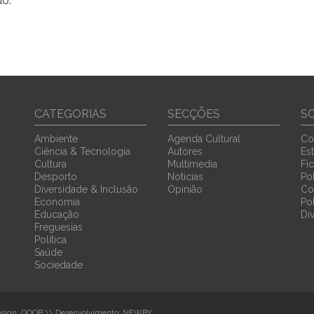
do.
CATEGORIAS
SECÇÕES
S
Ambiente
Agenda Cultural
Co
Ciência & Tecnologia
Autores
Est
Cultura
Multimedia
Fi
Desporto
Noticias
Pol
Diversidade & Inclusão
Opinião
Co
Economia
Po
Educação
Di
Freguesias
Política
Saúde
Sociedade
sign:
QOOB
\\ Desenvolvimento:
NEWBY