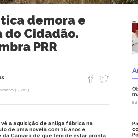
itica demora e
Pub
a do Cidadão.
embra PRR
A
as
Ob
novembro 30, 2023
ma
Ed
vê a aquisição de antiga fábrica na
Pa
lo de uma novela com 16 anos e
co
Po
te da Câmara diz que tem de estar pronta