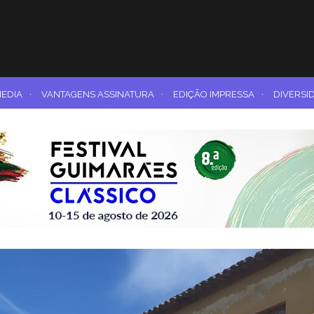
MEDIA
·
VANTAGENS ASSINATURA
·
EDIÇÃO IMPRESSA
·
DIVERSI