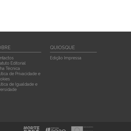
OBRE
QUIOSQUE
ntactos
Edição Impressa
atuto Editorial
cha Técnica
ítica de Privacidade e
okies
lítica de Igualdade e
versidade