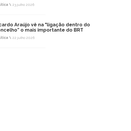
ítica \
23 julho 2026
cardo Araújo vê na "ligação dentro do
ncelho” o mais importante do BRT
ítica \
22 julho 2026