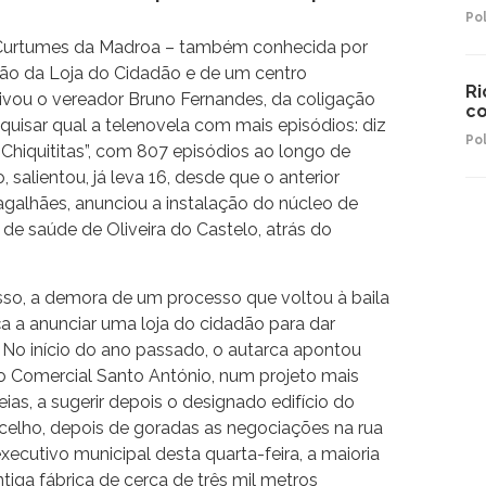
Pol
e Curtumes da Madroa – também conhecida por
ção da Loja do Cidadão e de um centro
Ri
ivou o vereador Bruno Fernandes, da coligação
co
quisar qual a telenovela com mais episódios: diz
Pol
Chiquititas”, com 807 episódios ao longo de
 salientou, já leva 16, desde que o anterior
galhães, anunciou a instalação do núcleo de
 de saúde de Oliveira do Castelo, atrás do
isso, a demora de um processo que voltou à baila
a anunciar uma loja do cidadão para dar
 No início do ano passado, o autarca apontou
ro Comercial Santo António, num projeto mais
as, a sugerir depois o designado edifício do
ncelho, depois de goradas as negociações na rua
xecutivo municipal desta quarta-feira, a maioria
tiga fábrica de cerca de três mil metros