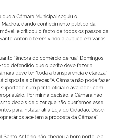
 que a Câmara Municipal seguiu o
a Madroa, dando conhecimento público da
móvel, e criticou o facto de todos os passos da
anto António terem vindo a público em várias
uanto “âncora do comércio de rua”, Domingos
tendo defendido que o perito deve fazer a
Câmara deve ter “toda a transparência e clareza”
á disposta a oferecer. “A Câmara não pode fazer
suportado num perito oficial e avaliador, com
roprietário. Por minha decisão, a Câmara não
esmo depois de dizer que não queríamos esse
ntes para instalar ali a Loja do Cidadão. Disse-
oprietários aceitem a proposta da Câmara’”,
l Santo António não chegou a bom porto, e a