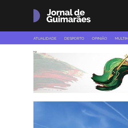
ATUALIDADE
·
DESPORTO
·
OPINIÃO
·
MULTI
Pub