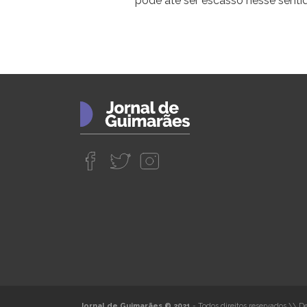
pode até ser escasso nesse senti
Jornal de Guimarães © 2021
- Todos direitos reservados
\\
De