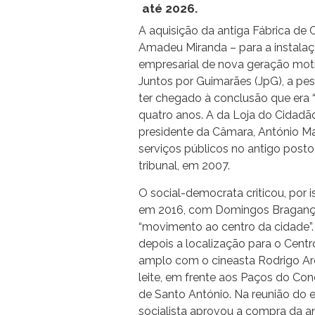
até 2026.
A aquisição da antiga Fábrica d
Amadeu Miranda – para a instala
empresarial de nova geração mot
Juntos por Guimarães (JpG), a pes
ter chegado à conclusão que era “
quatro anos. A da Loja do Cidadão,
presidente da Câmara, António Ma
serviços públicos no antigo posto
tribunal, em 2007.
O social-democrata criticou, por 
em 2016, com Domingos Bragança 
“movimento ao centro da cidade”.
depois a localização para o Cent
amplo com o cineasta Rodrigo Arei
leite, em frente aos Paços do Co
de Santo António. Na reunião do e
socialista aprovou a compra da an