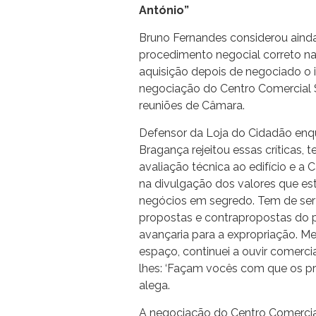
António”
Bruno Fernandes considerou ainda
procedimento negocial correto n
aquisição depois de negociado o i
negociação do Centro Comercial S
reuniões de Câmara.
Defensor da Loja do Cidadão enq
Bragança rejeitou essas críticas, 
avaliação técnica ao edifício e a 
na divulgação dos valores que est
negócios em segredo. Tem de ser 
propostas e contrapropostas do p
avançaria para a expropriação. M
espaço, continuei a ouvir comercia
lhes: ‘Façam vocês com que os pr
alega.
A negociação do Centro Comercia