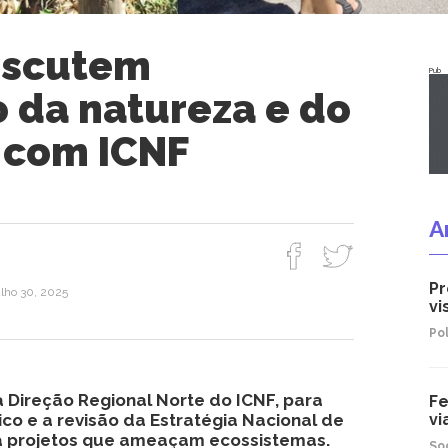
iscutem
Pub
 da natureza e do
o com ICNF
A
Pr
ulho 30, 2025
vi
Pol
 Direção Regional Norte do ICNF, para
Fe
rico e a revisão da Estratégia Nacional de
vi
a projetos que ameaçam ecossistemas.
So