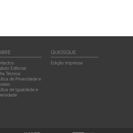
OBRE
QUIOSQUE
ntactos
Edição Impressa
atuto Editorial
cha Técnica
ítica de Privacidade e
okies
lítica de Igualdade e
versidade