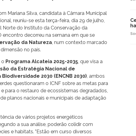
com Mariana Silva, candidata à Câmara Municipal
Ce
nal, reuniu-se esta terça-feira, dia 29 de julho,
ha
 Norte do Instituto da Conservação da
So
 O encontro decorreu na semana em que se
servação da Natureza
, num contexto marcado
e dimensão no país.
e o
Programa Alcateia 2025-2035
, que visa a
são da Estratégia Nacional de
 Biodiversidade 2030 (ENCNB 2030)
, ambos
Verdes questionaram o ICNF sobre as metas para
 e para o restauro de ecossistemas degradados,
de planos nacionais e municipais de adaptação
stência de vários projetos energéticos
egundo a sua análise, poderão colidir com
ies e habitats. "Estão em curso diversos