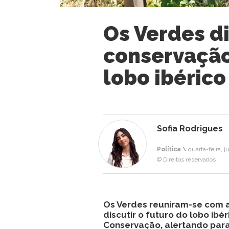
Os Verdes d
conservação
lobo ibéric
Sofia Rodrigues
Política \
quarta-feira, j
© Direitos reservados
Os Verdes reuniram-se com a
discutir o futuro do lobo ibé
Conservação, alertando par