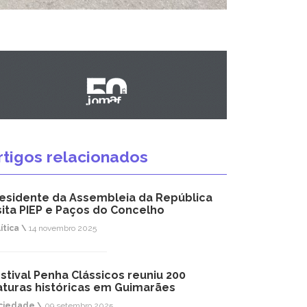
rtigos relacionados
esidente da Assembleia da República
sita PIEP e Paços do Concelho
ítica \
14 novembro 2025
stival Penha Clássicos reuniu 200
aturas históricas em Guimarães
ciedade \
09 setembro 2025