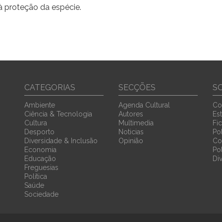
à proteção da espécie.
CATEGORIAS
SECÇÕES
S
Ambiente
Agenda Cultural
Co
Ciência & Tecnologia
Autores
Est
Cultura
Multimedia
Fi
Desporto
Noticias
Pol
Diversidade & Inclusão
Opinião
Co
Economia
Po
Educação
Di
Freguesias
Política
Saúde
Sociedade