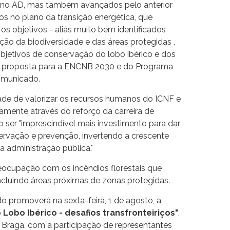
rno AD, mas também avançados pelo anterior
os no plano da transição energética, que
s objetivos - aliás muito bem identificados
eção da biodiversidade e das áreas protegidas ,
bjetivos de conservação do lobo ibérico e dos
da proposta para a ENCNB 2030 e do Programa
comunicado.
e de valorizar os recursos humanos do ICNF e
amente através do reforço da carreira de
o ser "imprescindível mais investimento para dar
ervação e prevenção, invertendo a crescente
 administração pública."
eocupação com os incêndios florestais que
incluindo áreas próximas de zonas protegidas.
do promoverá na sexta-feira, 1 de agosto, a
Lobo Ibérico - desafios transfronteiriços"
,
 Braga, com a participação de representantes