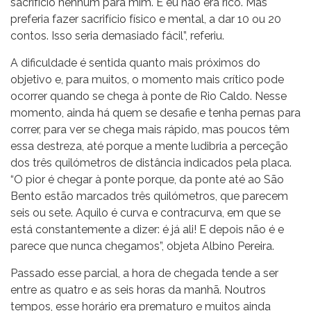
sacrifício nenhum para mim. E eu não era rico. Mas
preferia fazer sacrifício físico e mental, a dar 10 ou 20
contos. Isso seria demasiado fácil”, referiu.
A dificuldade é sentida quanto mais próximos do
objetivo e, para muitos, o momento mais crítico pode
ocorrer quando se chega à ponte de Rio Caldo. Nesse
momento, ainda há quem se desafie e tenha pernas para
correr, para ver se chega mais rápido, mas poucos têm
essa destreza, até porque a mente ludibria a perceção
dos três quilómetros de distância indicados pela placa.
“O pior é chegar à ponte porque, da ponte até ao São
Bento estão marcados três quilómetros, que parecem
seis ou sete. Aquilo é curva e contracurva, em que se
está constantemente a dizer: é já ali! E depois não é e
parece que nunca chegamos”, objeta Albino Pereira.
Passado esse parcial, a hora de chegada tende a ser
entre as quatro e as seis horas da manhã. Noutros
tempos, esse horário era prematuro e muitos ainda