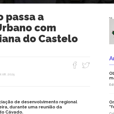
o passa a
Pub
Urbano com
iana do Castelo
A
Ob
il 08, 2025
ma
Ed
ciação de desenvolvimento regional
Or
eira, durante uma reunião da
“f
do Cávado.
Cu