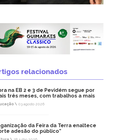
rtigos relacionados
ra na EB 2 e 3 de Pevidém segue por
is três meses, com trabalhos a mais
ucação \
03 agosto 2026
ganização da Feira da Terra enaltece
orte adesão do público”
ltura \
28 julho 2026