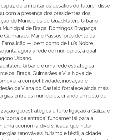
capaz de enfrentar os desafios do futuro”, disse,
u com a presença dos presidentes dos
ção de Municípios do Quadrilátero Urbano -
a Municipal de Braga; Domingos Bragança,
e Guimarães; Mário Passos, presidente da
e Famalicão —, bem como de Luís Nobre,
e junta agora à rede de municípios, a qual
tágono Urbano.
drilátero Urbano é uma rede estratégica
celos, Braga, Guimarães e Vila Nova de
omover a competitividade, inovação e
adesão de Viana do Castelo fortalece ainda mais
inergias entre os municípios, criando um polo de
ização geoestratégica e forte ligação à Galiza e
ma "porta de entrada" fundamental para a
m uma economia diversificada que inclui
nergias renováveis, turismo e têxtil, a cidade