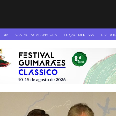
MEDIA
·
VANTAGENS ASSINATURA
·
EDIÇÃO IMPRESSA
·
DIVERSI