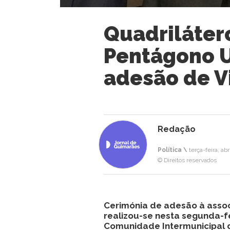
Quadriláter
Pentágono 
adesão de V
Redação
Política \
terça-feira, abr
© Direitos reservados
Cerimónia de adesão à asso
realizou-se nesta segunda-f
Comunidade Intermunicipal 