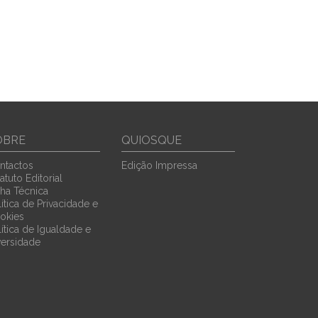
OBRE
QUIOSQUE
ntactos
Edição Impressa
atuto Editorial
cha Técnica
ítica de Privacidade e
okies
lítica de Igualdade e
versidade