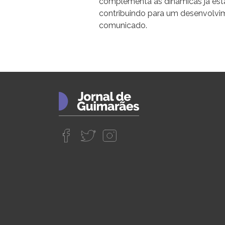
complementa as dinâmicas já esta
contribuindo para um desenvolvime
comunicado.