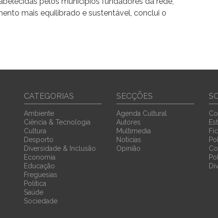
belecidas pelos municípios fundadores da rede,
nto mais equilibrado e sustentável, conclui o
CATEGORIAS
SECÇÕES
S
Ambiente
Agenda Cultural
Co
Ciência & Tecnologia
Autores
Est
Cultura
Multimedia
Fi
Desporto
Noticias
Pol
Diversidade & Inclusão
Opinião
Co
Economia
Po
Educação
Di
Freguesias
Política
Saúde
Sociedade