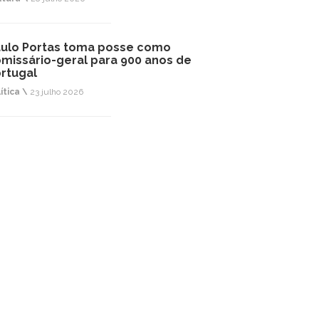
ulo Portas toma posse como
missário-geral para 900 anos de
rtugal
ítica \
23 julho 2026