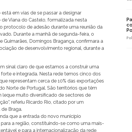
 está em vias de se passar a designar
Pa
de Viana do Castelo, formalizada nesta
co
do protocolo de adesão durante uma reunião da
Po
vado. Durante a manhã de segunda-feira, o
Pol
de Guimarães, Domingos Bragança, confirmara a
ociação de desenvolvimento regional, durante a
um sinal claro de que estamos a construir uma
forte e integrada. Nesta rede temos cinco dos
 que representam cerca de 10% das exportações
o Norte de Portugal. São territórios que têm
leque muito diversificado de sectores de
ão”, referiu Ricardo Rio, citado por um
 de Braga.
inda que a entrada do novo município
 para a região, constituindo-se como uma mais-
entável e para a internacionalização da rede,