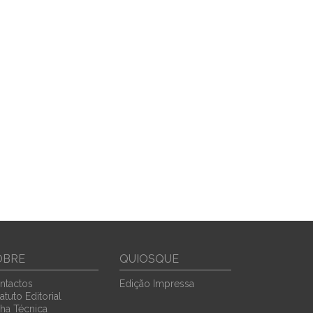
OBRE
QUIOSQUE
ntactos
Edição Impressa
atuto Editorial
cha Técnica