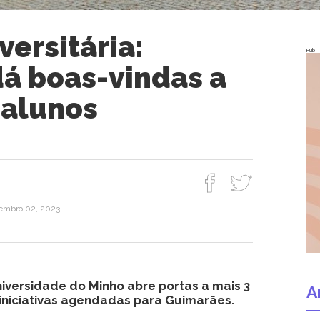
ersitária:
Pub
á boas-vindas a
 alunos
embro 02, 2023
versidade do Minho abre portas a mais 3
A
 iniciativas agendadas para Guimarães.