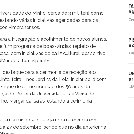
Fá
ag
iversidade do Minho, cerca de 3 mil, terá como
estando várias iniciativas agendadas para os
Ci
aços vimaranenses.
ra a integração e acolhimento de novos alunos,
PI
ec
 “um programa de boas-vindas, repleto de
asa, com iniciativas de cariz cultural, desportivo
Am
Mundo à tua espera!»”.
tas, destaque para a cerimónia de receção aos
UM
ár
uinta-feira – nos Jardins da Lola. Iniciar-se-á com
uenique de comemoração dos 50 anos da
Ci
a do Reitor da Universidade, Rui Vieira de
ho, Margarida Isaías, estando a cerimónia
demia minhota, que é já uma referência em
 dia 27 de setembro, sendo que no dia anterior há