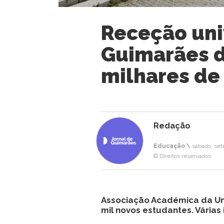
Receção univ
Guimarães d
milhares de
Redação
Educação \
sábado, set
© Direitos reservados
Associação Académica da Uni
mil novos estudantes. Várias