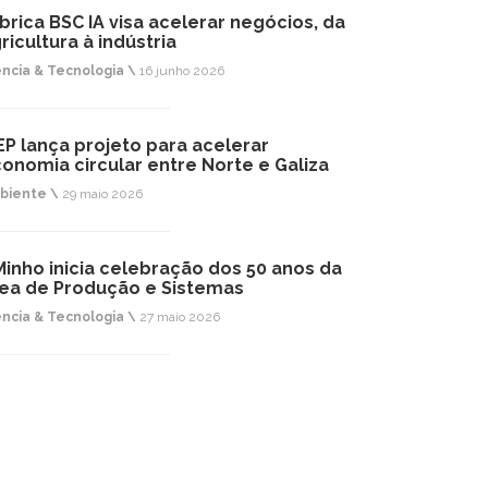
brica BSC IA visa acelerar negócios, da
ricultura à indústria
ência & Tecnologia \
16 junho 2026
EP lança projeto para acelerar
onomia circular entre Norte e Galiza
biente \
29 maio 2026
inho inicia celebração dos 50 anos da
ea de Produção e Sistemas
ência & Tecnologia \
27 maio 2026