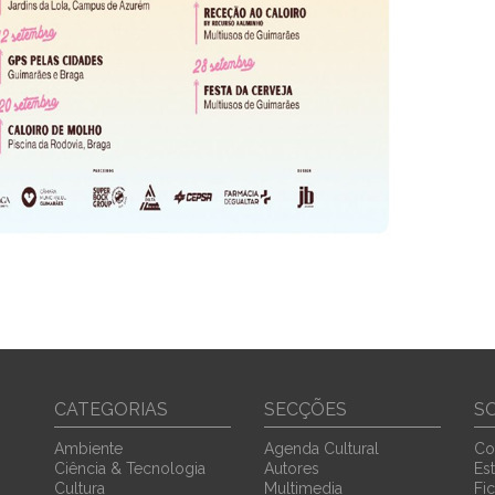
CATEGORIAS
SECÇÕES
S
Ambiente
Agenda Cultural
Co
Ciência & Tecnologia
Autores
Est
Cultura
Multimedia
Fi