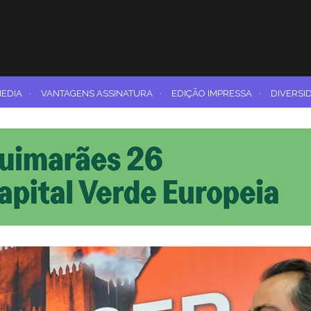
MEDIA
·
VANTAGENS ASSINATURA
·
EDIÇÃO IMPRESSA
·
DIVERSI