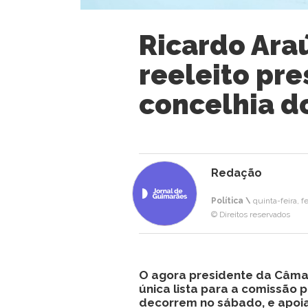
Ricardo Araú
reeleito pre
concelhia d
Redação
Política \
quinta-feira, f
© Direitos reservados
O agora presidente da Câma
única lista para a comissão p
decorrem no sábado, e apoia 