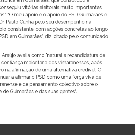
istórica em Guimarães, que consolidou a
onseguiu vitórias eleitorais muito importantes
eias”. “O meu apoio e o apoio do PSD Guimarães é
o Dr. Paulo Cunha pelo seu desempenho na
apoio consistente, com acções concretas ao longo
o PSD em Guimarães”, diz, citado pelo comunicado
o Araújo avalia como "natural a recandidatura de
 confiança maioritária dos vimaranenses, após
o na afirmação de uma alternativa credível. O
nuar a afirmar o PSD como uma força viva de
ranense e de pensamento colectivo sobre o
 de Guimarães e das suas gentes”.