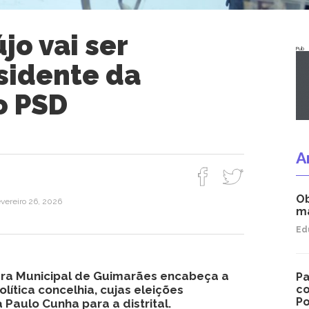
jo vai ser
Pub
sidente da
o PSD
A
Ob
evereiro 26, 2026
ma
Ed
ra Municipal de Guimarães encabeça a
Pa
olítica concelhia, cujas eleições
co
Po
Paulo Cunha para a distrital.