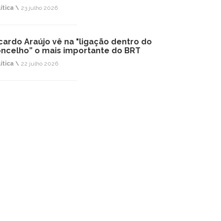
ítica \
23 julho 2026
cardo Araújo vê na "ligação dentro do
ncelho” o mais importante do BRT
ítica \
22 julho 2026