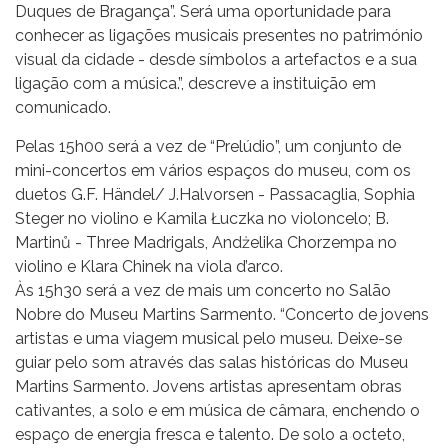
Duques de Bragança”. Será uma oportunidade para
conhecer as ligações musicais presentes no património
visual da cidade - desde símbolos a artefactos e a sua
ligação com a música.”, descreve a instituição em
comunicado.
Pelas 15h00 será a vez de “Prelúdio”, um conjunto de
mini-concertos em vários espaços do museu, com os
duetos G.F. Händel/ J.Halvorsen - Passacaglia, Sophia
Steger no violino e Kamila Łuczka no violoncelo; B.
Martinů - Three Madrigals, Andżelika Chorzempa no
violino e Klara Chinek na viola d’arco.
Às 15h30 será a vez de mais um concerto no Salão
Nobre do Museu Martins Sarmento. “Concerto de jovens
artistas e uma viagem musical pelo museu. Deixe-se
guiar pelo som através das salas históricas do Museu
Martins Sarmento. Jovens artistas apresentam obras
cativantes, a solo e em música de câmara, enchendo o
espaço de energia fresca e talento. De solo a octeto,