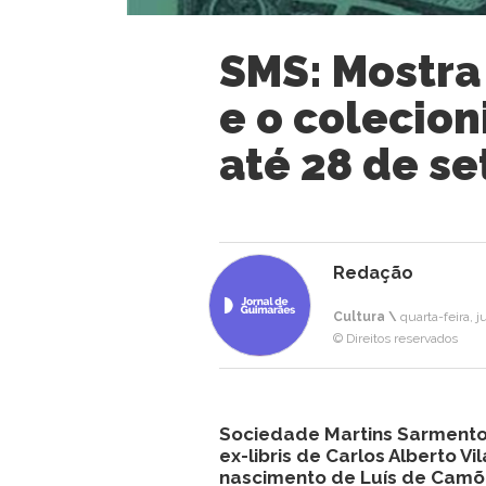
SMS: Mostra
e o colecion
até 28 de s
Redação
Cultura \
quarta-feira, j
© Direitos reservados
Sociedade Martins Sarmento 
ex-libris de Carlos Alberto V
nascimento de Luís de Camões