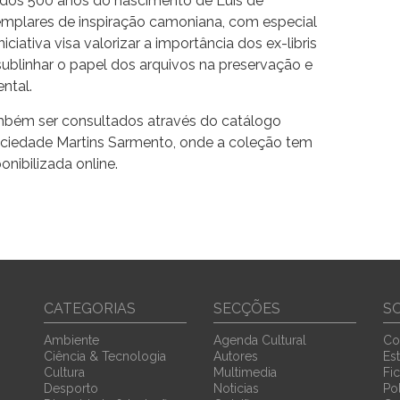
os 500 anos do nascimento de Luís de
mplares de inspiração camoniana, com especial
iciativa visa valorizar a importância dos ex-libris
blinhar o papel dos arquivos na preservação e
ntal.
ambém ser consultados através do catálogo
ciedade Martins Sarmento, onde a coleção tem
nibilizada online.
CATEGORIAS
SECÇÕES
S
Ambiente
Agenda Cultural
Co
Ciência & Tecnologia
Autores
Est
Cultura
Multimedia
Fi
Desporto
Noticias
Pol