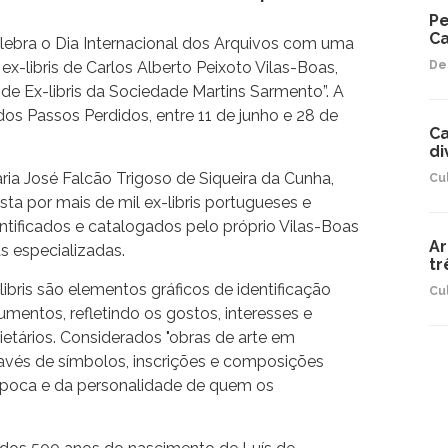
Pe
Ca
lebra o Dia Internacional dos Arquivos com uma
x-libris de Carlos Alberto Peixoto Vilas-Boas,
De
e Ex-libris da Sociedade Martins Sarmento”. A
dos Passos Perdidos, entre 11 de junho e 28 de
Ca
di
ia José Falcão Trigoso de Siqueira da Cunha,
Cu
a por mais de mil ex-libris portugueses e
entificados e catalogados pelo próprio Vilas-Boas
Ar
s especializadas.
tr
ibris são elementos gráficos de identificação
Cu
umentos, refletindo os gostos, interesses e
ietários. Considerados "obras de arte em
través de símbolos, inscrições e composições
a época e da personalidade de quem os