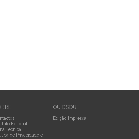
OBRE
QUIOSQUE
ntactos
Edição Impressa
atuto Editorial
cha Técnica
ítica de Privacidade e