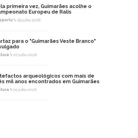
la primeira vez, Guimarães acolhe o
mpeonato Europeu de Ralis
sporto \
09 julho 2026
rtaz para o "Guimarães Veste Branco"
vulgado
ltura \
07 julho 2026
tefactos arqueológicos com mais de
ês mil anos encontrados em Guimarães
ltura \
01 julho 2026