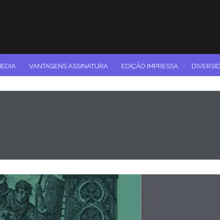
MEDIA
·
VANTAGENS ASSINATURA
·
EDIÇÃO IMPRESSA
·
DIVERSI