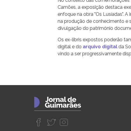
No contexto das comemorações d
Camões, a exposição destaca exe
enfoque na obra "Os Lusíadas". A in
na produção de conhecimento e su
divulgação do património docume
Os ex-libris expostos poderão t
digital e do
arquivo digital
da So
vindo a ser progressivamente dispo