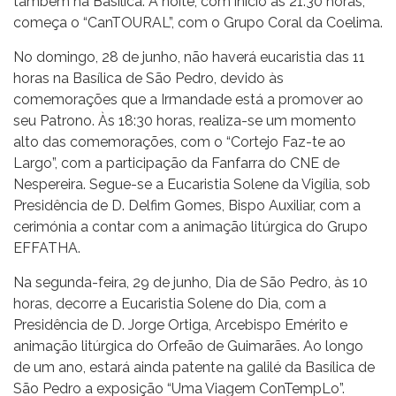
também na Basílica. À noite, com início às 21:30 horas,
começa o “CanTOURAL”, com o Grupo Coral da Coelima.
No domingo, 28 de junho, não haverá eucaristia das 11
horas na Basílica de São Pedro, devido às
comemorações que a Irmandade está a promover ao
seu Patrono. Às 18:30 horas, realiza-se um momento
alto das comemorações, com o “Cortejo Faz-te ao
Largo”, com a participação da Fanfarra do CNE de
Nespereira. Segue-se a Eucaristia Solene da Vigília, sob
Presidência de D. Delfim Gomes, Bispo Auxiliar, com a
cerimónia a contar com a animação litúrgica do Grupo
EFFATHA.
Na segunda-feira, 29 de junho, Dia de São Pedro, às 10
horas, decorre a Eucaristia Solene do Dia, com a
Presidência de D. Jorge Ortiga, Arcebispo Emérito e
animação litúrgica do Orfeão de Guimarães. Ao longo
de um ano, estará ainda patente na galilé da Basílica de
São Pedro a exposição “Uma Viagem ConTempLo”.