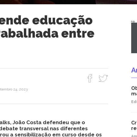
fende educação
Pub
rabalhada entre
A
Ob
tembro 24, 2023
ma
Ed
Talks, João Costa defendeu que o
Cr
debate transversal nas diferentes
re
brou a sensibilização em curso desde os
Am