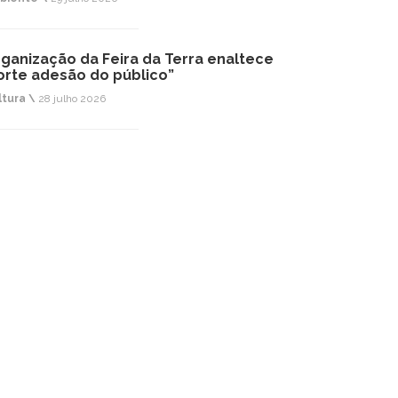
ganização da Feira da Terra enaltece
orte adesão do público”
ltura \
28 julho 2026