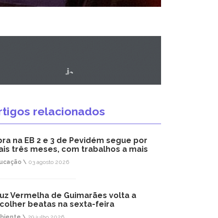
rtigos relacionados
ra na EB 2 e 3 de Pevidém segue por
is três meses, com trabalhos a mais
ucação \
03 agosto 2026
uz Vermelha de Guimarães volta a
colher beatas na sexta-feira
biente \
29 julho 2026