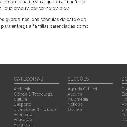
or com a natureza a ajudou a criar “uma
 que procura aplicar no dia a dia.
dos guarda-rios, das cápsulas de café e da
para entrega a famílias carenciadas como
CATEGORIAS
SECÇÕES
S
Ambiente
Agenda Cultural
Co
Ciência & Tecnologia
Autores
Est
Cultura
Multimedia
Fi
Desporto
Noticias
Pol
Diversidade & Inclusão
Opinião
Co
Economia
Po
Educação
Di
Freguesias