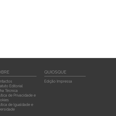
OBRE
QUIOSQUE
ntactos
Edição Impressa
atuto Editorial
cha Técnica
ítica de Privacidade e
okies
lítica de Igualdade e
versidade