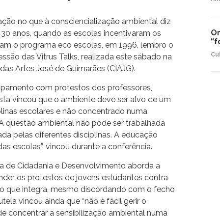
ção no que à consciencialização ambiental diz
Or
30 anos, quando as escolas incentivaram os
“f
aram o programa eco escolas, em 1996, lembro o
Cu
ssão das Vitrus Talks, realizada este sábado na
 das Artes José de Guimarães (CIAJG).
uipamento com protestos dos professores,
sta vincou que o ambiente deve ser alvo de um
iplinas escolares e não concentrado numa
. “A questão ambiental não pode ser trabalhada
da pelas diferentes disciplinas. A educação
as escolas”, vincou durante a conferência.
ina de Cidadania e Desenvolvimento aborda a
nder os protestos de jovens estudantes contra
rno que integra, mesmo discordando com o fecho
tela vincou ainda que “não é fácil gerir o
 de concentrar a sensibilização ambiental numa