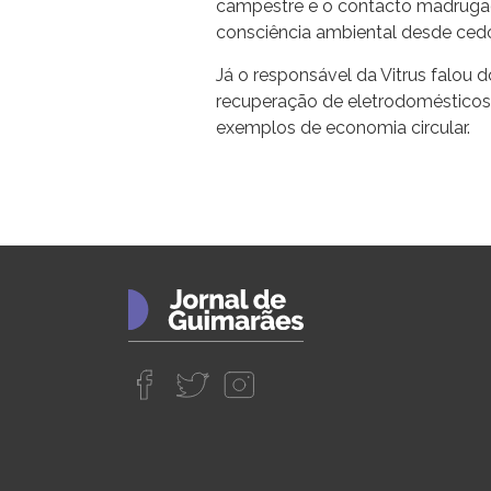
campestre e o contacto madrugad
consciência ambiental desde cedo”,
Já o responsável da Vitrus falou 
recuperação de eletrodomésticos 
exemplos de economia circular.