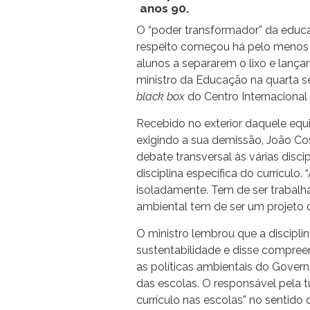
anos 90.
O “poder transformador” da educa
respeito começou há pelo menos 
alunos a separarem o lixo e lanç
ministro da Educação na quarta se
black box
do Centro Internacional
Recebido no exterior daquele eq
exigindo a sua demissão, João Co
debate transversal às várias disc
disciplina específica do currículo
isoladamente. Tem de ser trabalha
ambiental tem de ser um projeto d
O ministro lembrou que a discipl
sustentabilidade e disse compree
as políticas ambientais do Gove
das escolas. O responsável pela tu
currículo nas escolas” no sentido