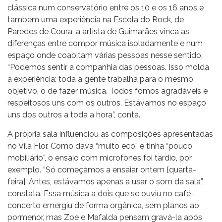
clássica num conservatório entre os 10 e os 16 anos e
também uma experiência na Escola do Rock, de
Paredes de Coura, a artista de Guimarães vinca as
diferenças entre compor música isoladamente e num
espaço onde coabitam várias pessoas nesse sentido.
“Podemos sentir a companhia das pessoas. Isso molda
a experiência: toda a gente trabalha para o mesmo
objetivo, o de fazer música. Todos fomos agradáveis e
respeitosos uns com os outros. Estávamos no espaço
uns dos outros a toda a hora”, conta.
A própria sala influenciou as composições apresentadas
no Vila Flor. Como dava “muito eco” e tinha “pouco
mobiliário”, o ensaio com microfones foi tardio, por
exemplo. “Só começámos a ensaiar ontem [quarta-
feira]. Antes, estávamos apenas a usar o som da sala”,
constata. Essa música a dois que se ouviu no café-
concerto emergiu de forma orgânica, sem planos ao
pormenor, mas Zoe e Mafalda pensam gravá-la após