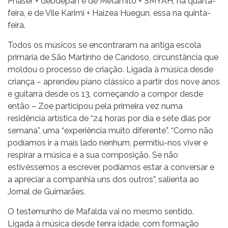
Phaser + debdepan e de Metamito + SMYAH, na quarta-
feira, e de Vile Karimi + Haizea Huegun, essa na quinta-
feira.
Todos os músicos se encontraram na antiga escola
primária de São Martinho de Candoso, circunstância que
moldou o processo de criação. Ligada à música desde
criança – aprendeu piano clássico a partir dos nove anos
e guitarra desde os 13, começando a compor desde
então – Zoe participou pela primeira vez numa
residência artística de “24 horas por dia e sete dias por
semana”, uma “experiência muito diferente”. “Como não
podíamos ir a mais lado nenhum, permitiu-nos viver e
respirar a música e a sua composição. Se não
estivéssemos a escrever, podíamos estar a conversar e
a apreciar a companhia uns dos outros”, salienta ao
Jornal de Guimarães.
O testemunho de Mafalda vai no mesmo sentido.
Ligada à música desde tenra idade, com formação